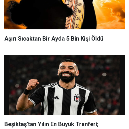
Aşırı Sıcaktan Bir Ayda 5 Bin Kişi Öldü
Beşiktaş'tan Yılın En Büyük Tranferi;