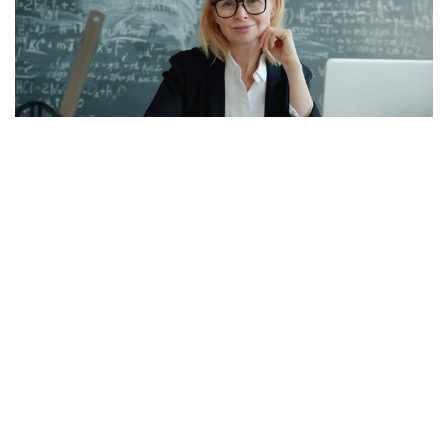
İller Arası Özür Grubu Tercihleri Başlıyor, İşte
Atama Takvimi