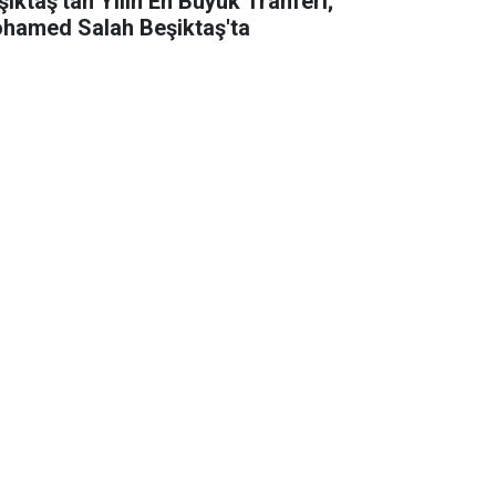
şiktaş'tan Yılın En Büyük Tranferi;
hamed Salah Beşiktaş'ta