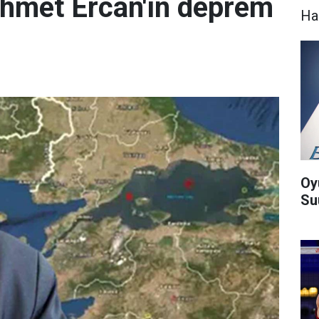
Ahmet Ercan'ın deprem
Ha
Oy
Suu