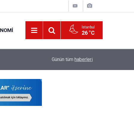
İstanbul
ONOMI
26 °C
17:10
İstanbul'da Denize Giriş Yasağı
Günün tüm
haberleri