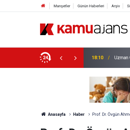
Manşetler
Günün Haberleri
Arşiv
S
ine Sene Başı Denetimi Geliyor
24
18:10
Uzman Ö
Anasayfa
Haber
Prof. Dr. Övgün Ahme