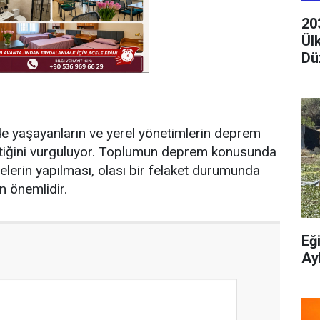
20
Ül
Dü
lgede yaşayanların ve yerel yönetimlerin deprem
rektiğini vurguluyor. Toplumun deprem konusunda
elerin yapılması, olası bir felaket durumunda
n önemlidir.
Eğ
Ay