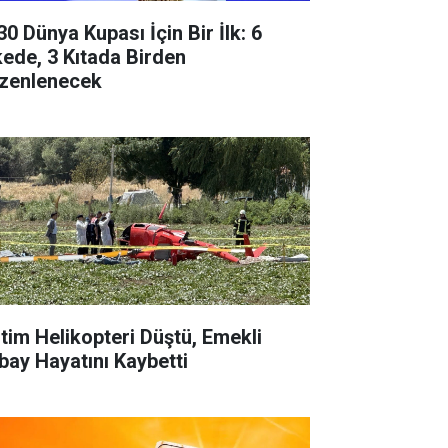
30 Dünya Kupası İçin Bir İlk: 6
kede, 3 Kıtada Birden
zenlenecek
itim Helikopteri Düştü, Emekli
bay Hayatını Kaybetti