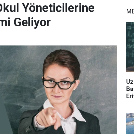
kul Yöneticilerine
ME
mi Geliyor
Uz
Ba
Er