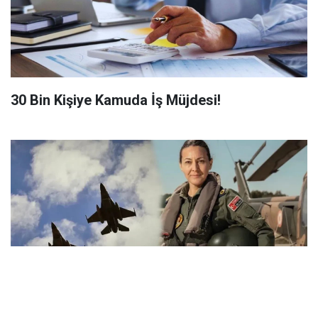
​30 Bin Kişiye Kamuda İş Müjdesi!
Göklerin İlk Kadın Paşası Özlem Karapınar