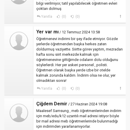
bilgi verilmiyor, tatil yapılabilecek öğretmen evleri
çoktan dolmuş
Yanıtla
(0)
(0)
Yer var mı
/ 12 Temmuz 2024 13:58
Öğretmenevi indirimi bir şey ifade etmiyor. Gözde
yerlerde öğretmenden başka herkes zaten
doldurmuş vaziyette. Siirtte görev yaptım, mezradan
hafta sonu siirt merkezde kalmak için
öğretmenevine gittiğimde odaların dolu olduğunu
söylerlerdi. Her yer askeri personel , polisti.
Öğretmen olarak başka yerde izbe bir otelde
kalmak zorunda kaldım. İndirim olsa ne olur, yer
olmadıktan sonra!
Yanıtla
(0)
(0)
Çiğdem Demir
/ 27 Haziran 2024 19:08
Maalesef Samsung , meb öğretmenlerinden indirim
için meb/edu/k12 uzantılı mail adresi istiyor böyle
bir mail adresi meb öğretmenlerinde bulunmadığı
için indirimden yararlanamıyorlar.