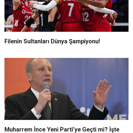
Filenin Sultanları Dünya Şampiyonu!
Muharrem İnce Yeni Parti’ye Geçti mi? İşte