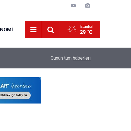
İstanbul
ONOMI
29 °C
15:43
34 Yıl Sonra Çocuk İkiz Sahibi Olan Aileye Devl
Günün tüm
haberleri