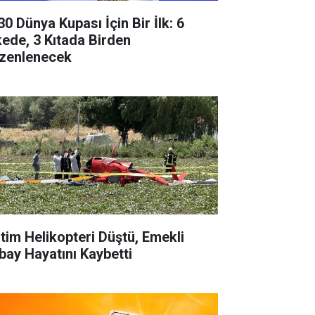
30 Dünya Kupası İçin Bir İlk: 6
kede, 3 Kıtada Birden
zenlenecek
itim Helikopteri Düştü, Emekli
bay Hayatını Kaybetti