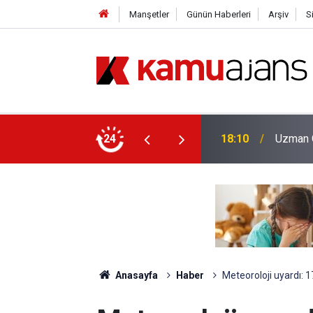
Manşetler
Günün Haberleri
Arşiv
S
enlik Eğitimleri Sona Eriyor
24
17:10
İstanbu
Anasayfa
Haber
Meteoroloji uyardı: 17