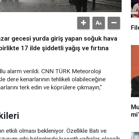
Fi
zar gecesi yurda giriş yapan soğuk hava
irlikte 17 ilde şiddetli yağış ve fırtına
 kodlu alarm verildi. CNN TÜRK Meteoroloji
e dere kenarlarının tehlikeli olabileceğine
arlarını terk edin ve köprülere çıkmayın,"
Mu
ileri
mi
 etkili olması bekleniyor. Özellikle Batı ve
urum gibi bölgelerde kuvvetli yağışlar olacağı