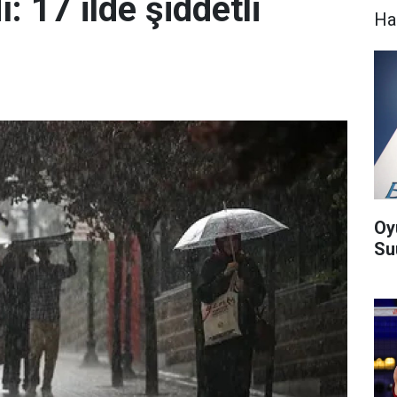
: 17 ilde şiddetli
Ha
Oy
Suu