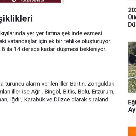
20
iklikleri
Ül
Dü
yılarında yer yer fırtına şeklinde esmesi
ki vatandaşlar için ek bir tehlike oluşturuyor.
de 8 ila 14 derece kadar düşmesi bekleniyor.
da turuncu alarm verilen iller Bartın, Zonguldak
an iller ise Ağrı, Bingöl, Bitlis, Bolu, Erzurum,
an, Iğdır, Karabük ve Düzce olarak sıralandı.
Eğ
Ay