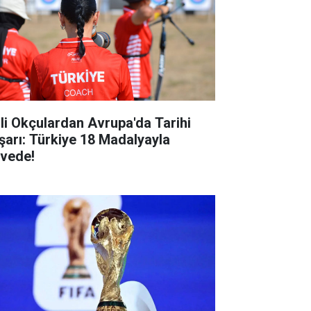
lli Okçulardan Avrupa'da Tarihi
şarı: Türkiye 18 Madalyayla
rvede!