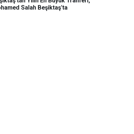
şiktaş'tan Yılın En Büyük Tranferi;
hamed Salah Beşiktaş'ta