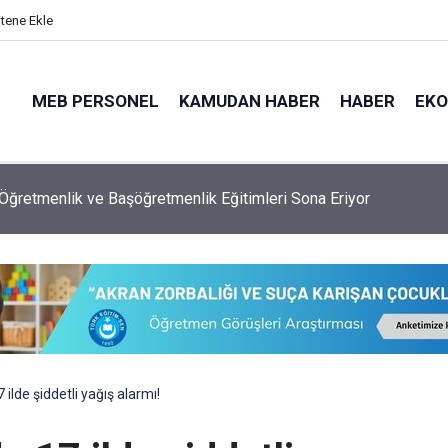
itene Ekle
MEB PERSONEL
KAMUDAN HABER
HABER
EK
l'da Denize Giriş Yasağı
 ilde şiddetli yağış alarmı!