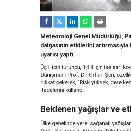
Meteoroloji Genel Müdürlüğü, Pa
dalgasının etkilerini artırmasıyla b
uyarısı yaptı.
Üç il için turuncu, 14 il için ise sarı
Danışmanı Prof. Dr. Orhan Şen, özellikl
dikkat çekerek, "Risk yüksek, dere ken
ifadelerini kullandı.
Beklenen yağışlar ve etk
Ülke genelinde yerel sağanak yağışların
Doğu Karadeniz, Amasya, Tokat ve Erz