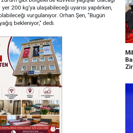
r yer 200 kg'ya ulaşabileceği uyarısı yapılırken,
labileceği vurgulanıyor. Orhan Şen, "Bugün
ağış bekleniyor," dedi.
Mi
Ba
Zi