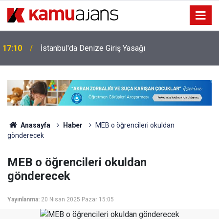
34 Yıl Sonra Çocuk İkiz Sahibi Olan Aileye
15:43
Devletten Destek
Anasayfa
Haber
MEB o öğrencileri okuldan
gönderecek
MEB o öğrencileri okuldan
gönderecek
Yayınlanma:
20 Nisan 2025 Pazar 15:05