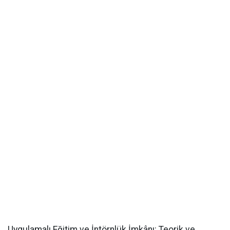
​Uygulamalı Eğitim ve İntörnlük İmkânı: Teorik ve