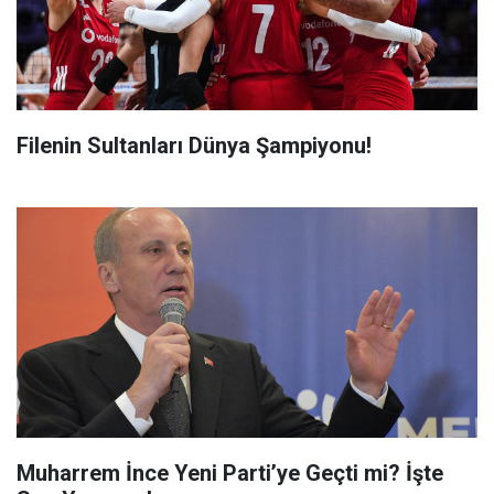
Filenin Sultanları Dünya Şampiyonu!
Muharrem İnce Yeni Parti’ye Geçti mi? İşte