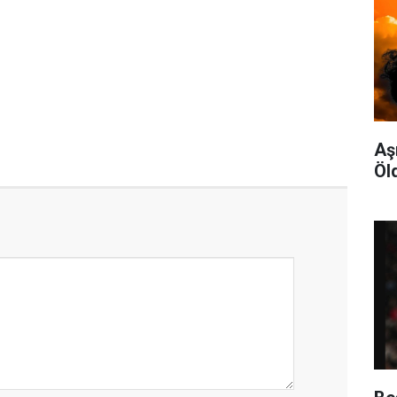
Aş
Öl