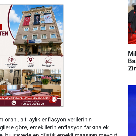
Mi
Ba
Zi
ranı, altı aylık enflasyon verilerinin
ilere göre, emeklilerin enflasyon farkına ek
e, bu sayede en düşük emekli maaşının mevcut