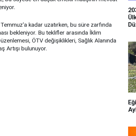
eniyor.
20
Ül
Dü
 Temmuz'a kadar uzatırken, bu süre zarfında
sı bekleniyor. Bu teklifler arasında İklim
üzenlemesi, ÖTV değişiklikleri, Sağlık Alanında
ş Artışı bulunuyor.
Eğ
Ay