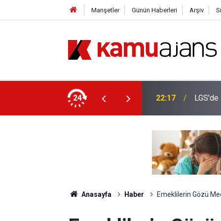
Manşetler
Günün Haberleri
Arşiv
S
im Müdürü Şırnak’a Gidiyor
24
22:17
LGS'de 
Anasayfa
Haber
Emeklilerin Gözü Mec