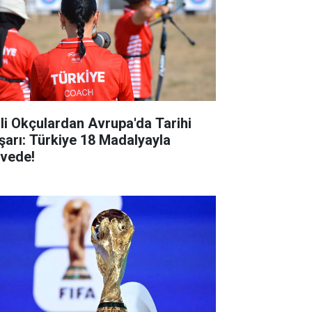
lli Okçulardan Avrupa'da Tarihi
şarı: Türkiye 18 Madalyayla
rvede!