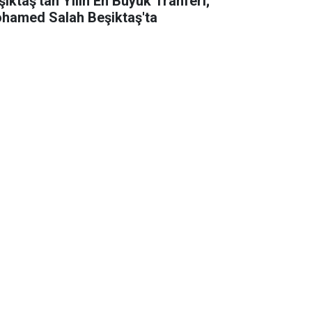
şiktaş'tan Yılın En Büyük Tranferi;
hamed Salah Beşiktaş'ta