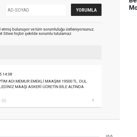
Be
Mo
 etmiş bulunuyor ve tüm sorumluluğu üstleniyorsunuz.
 Sitesi hiçbir şekilde sorumlu tutulamaz
5 14:38
PTIM ADI MEMUR EMEKLİ MAAŞIM 19500 TL. DUL
LEDİNİZ MAAŞI ASKERİ ÜCRETİN BİLE ALTINDA
(0)