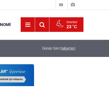
İstanbul
ONOMI
23 °C
20:42
LGS Nakil Tercihi Yapacak Öğrencilere Kontenja
Günün tüm
haberleri