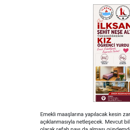
Emekli maaşlarına yapılacak kesin zam o
açıklanmasıyla netleşecek. Mevcut bilg
olarak refah payı da alması gündemd