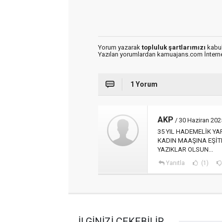
Yorum yazarak
topluluk şartlarımızı
kabul
Yazılan yorumlardan kamuajans.com İnternet
1 Yorum
AKP
/ 30 Haziran 202
35 YIL HADEMELİK YA
KADIN MAAŞINA EŞİT
YAZIKLAR OLSUN...
Yanıtla
(1)