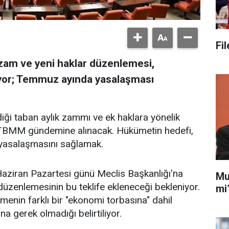
Fi
k zam ve yeni haklar düzenlemesi,
yor; Temmuz ayında yasalaşması
diği taban aylık zammı ve ek haklara yönelik
TBMM gündemine alınacak. Hükümetin hedefi,
yasalaşmasını sağlamak.
 Haziran Pazartesi günü Meclis Başkanlığı'na
Mu
üzenlemesinin bu teklife ekleneceği bekleniyor.
mi
enin farklı bir "ekonomi torbasına" dahil
na gerek olmadığı belirtiliyor.