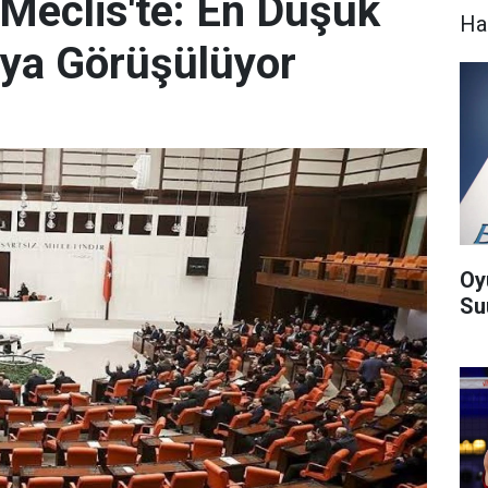
 Meclis'te: En Düşük
Ha
aya Görüşülüyor
Oy
Suu