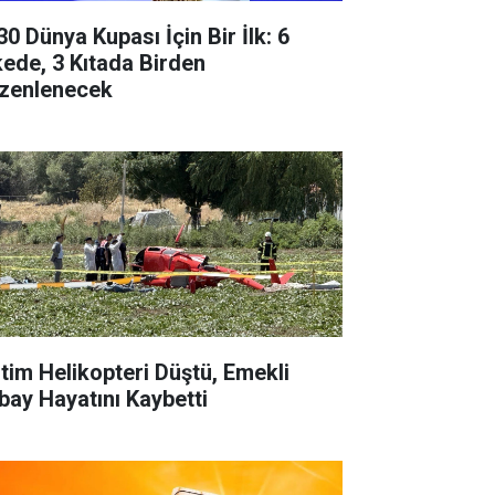
30 Dünya Kupası İçin Bir İlk: 6
kede, 3 Kıtada Birden
zenlenecek
itim Helikopteri Düştü, Emekli
bay Hayatını Kaybetti