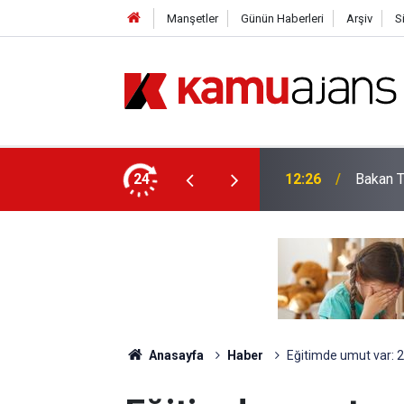
Manşetler
Günün Haberleri
Arşiv
S
ik ve Güvenlik Personeli Alımı Yapılacak
24
12:26
Bakan T
Anasayfa
Haber
Eğitimde umut var: 