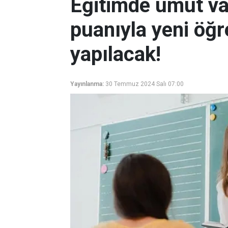
Eğitimde umut v
puanıyla yeni öğ
yapılacak!
Yayınlanma:
30 Temmuz 2024 Salı 07:00