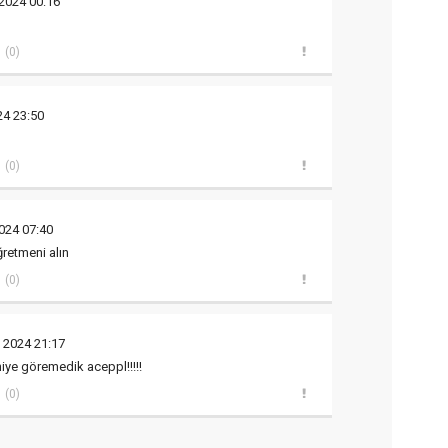
2024 00:16
(0)
24 23:50
(0)
024 07:40
retmeni alın
(0)
 2024 21:17
iye göremedik aceppl!!!!!
(0)