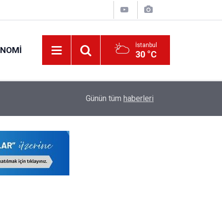
İstanbul
ONOMI
30 °C
22:55
YKS Sorularına Güncelleme Geliyor
Günün tüm
haberleri