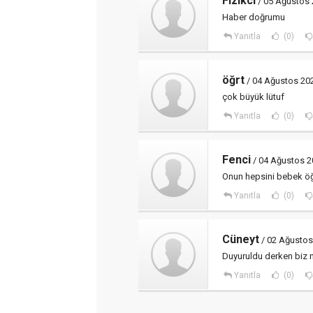
Fizikci
/ 05 Ağustos 
Haber doğrumu
Yanıtla
(0)
öğrt
/ 04 Ağustos 20
çok büyük lütuf
Yanıtla
(0)
Fenci
/ 04 Ağustos 2
Onun hepsini bebek öğ
Yanıtla
(0)
Cüneyt
/ 02 Ağustos
Duyuruldu derken biz n
Yanıtla
(0)