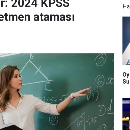
ar: 2024 KPSS
Ha
retmen ataması
Oy
Suu