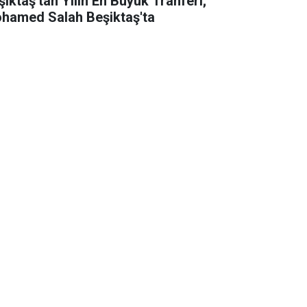
şiktaş'tan Yılın En Büyük Tranferi;
hamed Salah Beşiktaş'ta