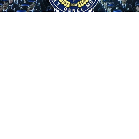
Emniyet Genel Müdürlüğü, 25. Dönem PMYO
kapsamında 3.250 polis öğrencisi alacak. 07-13
Ağustos 2026 tarihlerinde e-Devlet ile pa.edu.tr'den
yapılacak başvurularda ücret uyarısına dikkat!
Emniyet Genel Müdürlüğü (EGM) Polis Akademisi
Başkanlığı, binlerce genci yakından ilgilendiren müjdeli
haberi duyurdu. 2026-2027 eğitim-öğretim yılı 25.
Dönem PMYO Giriş Sınavı kapsamında Polis Meslek
Yüksekokullarına toplam
3.250 yeni polis öğrenci
alımı
yapılacak. Başvuru ekranı resmi portal üzerinden
erişime açıldı.