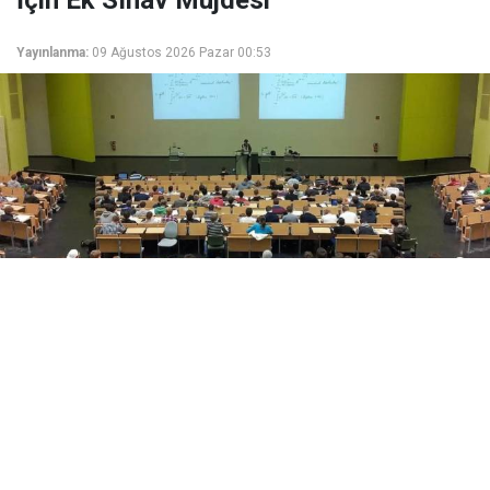
Yayınlanma:
09 Ağustos 2026 Pazar 00:53
Yükseköğretim Kanunu düzenlemesiyle azami
süresini dolduran son sınıf öğrencilerine iki ek
sınav hakkı verildi. Süreç, başvuru ve merak edilen
tüm detaylar haberimizde.