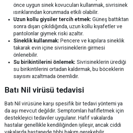
önce uygun sinek kovucuları kullanmak, sivrisinek
ısırıklarından korunmada etkili olabilir.
Uzun kollu giysiler tercih etmek:
Güneş battıktan
sonra dışarı çıkıldığında, uzun kollu kıyafetler ve
pantolonlar giymek riski azaltır.
Sineklik kullanmak:
Pencere ve kapılara sineklik
takarak evin içine sivrisineklerin girmesi
önlenebilir.
Su birikintilerini önlemek:
Sivrisineklerin ürediği
su birikintilerini ortadan kaldırmak, bu böceklerin
sayısını azaltmada önemlidir.
Batı Nil virüsü tedavisi
Batı Nil virüsüne karşı spesifik bir tedavi yöntemi ya
da aşı mevcut değildir. Semptomları hafifletmek için
destekleyici tedaviler uygulanır. Hafif vakalarda
hastalar genellikle kendiliğinden iyileşir, ancak ciddi
vakalarda hastanede tıbbi bakım gerekebilir.