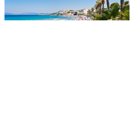
Devletten Plaj İşgallerine Müdahale!