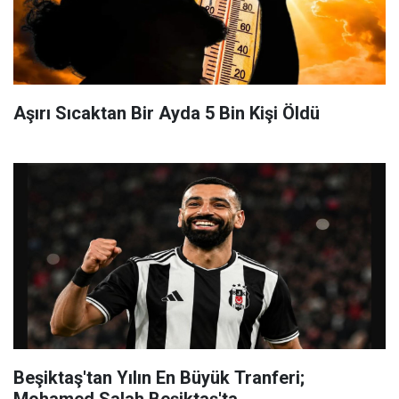
Aşırı Sıcaktan Bir Ayda 5 Bin Kişi Öldü
Beşiktaş'tan Yılın En Büyük Tranferi;
Mohamed Salah Beşiktaş'ta