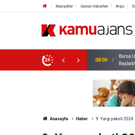
Manşetler
Günün Haberleri
Arşiv
S
Sözleşmeli Personel Alacak: Başvurular
Şehit A
24
22:32
Oldu
Anasayfa
Haber
9. Yargı paketi 2024: