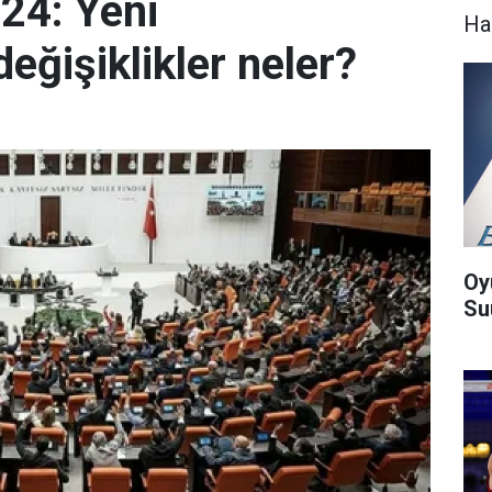
024: Yeni
Ha
eğişiklikler neler?
Oy
Suu