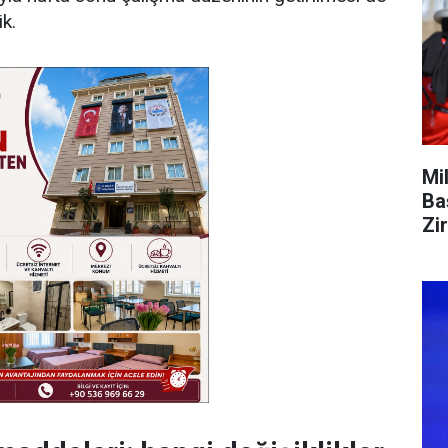
ik.
Mi
Ba
Zi