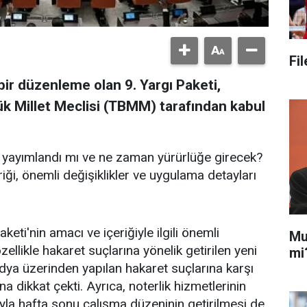
Fi
bir düzenleme olan 9. Yargı Paketi,
k Millet Meclisi (TBMM) tarafından kabul
e yayımlandı mı ve ne zaman yürürlüğe girecek?
riği, önemli değişiklikler ve uygulama detayları
eti'nin amacı ve içeriğiyle ilgili önemli
Mu
llikle hakaret suçlarına yönelik getirilen yeni
mi
edya üzerinden yapılan hakaret suçlarına karşı
a dikkat çekti. Ayrıca, noterlik hizmetlerinin
ıyla hafta sonu çalışma düzeninin getirilmesi de