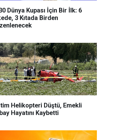
30 Dünya Kupası İçin Bir İlk: 6
kede, 3 Kıtada Birden
zenlenecek
itim Helikopteri Düştü, Emekli
bay Hayatını Kaybetti