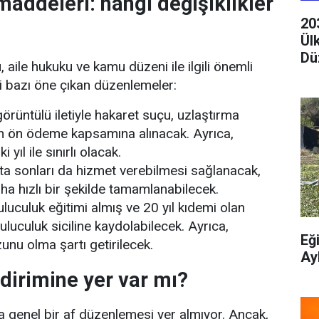
maddeleri: hangi değişiklikler
20
Ül
Dü
, aile hukuku ve kamu düzeni ile ilgili önemli
eki bazı öne çıkan düzenlemeler:
 görüntülü iletiyle hakaret suçu, uzlaştırma
n ön ödeme kapsamına alınacak. Ayrıca,
 yıl ile sınırlı olacak.
fta sonları da hizmet verebilmesi sağlanacak,
ha hızlı bir şekilde tamamlanabilecek.
uculuk eğitimi almış ve 20 yıl kıdemi olan
uluculuk siciline kaydolabilecek. Ayrıca,
Eğ
unu olma şartı getirilecek.
Ay
dirimine yer var mı?
a genel bir af düzenlemesi yer almıyor. Ancak,