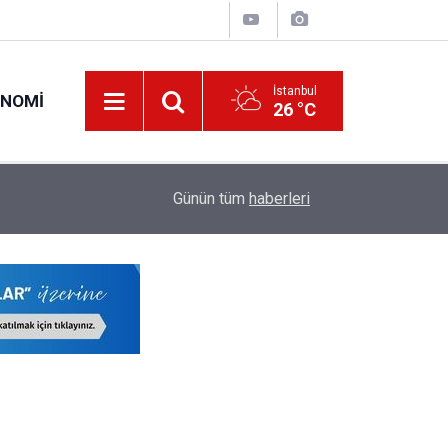
İstanbul
ONOMI
26 °C
lli
21:42
Çocuk Koruma Kanununda Yapılan Tüm Değişiklik
Günün tüm
haberleri