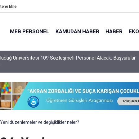
itene Ekle
MEB PERSONEL
KAMUDAN HABER
HABER
EK
ilelerine ve Gazilere Verilecek Yeni Sosyal ve Ekonomik Haklar Be
 Yeni düzenlemeler ve değişiklikler neler?