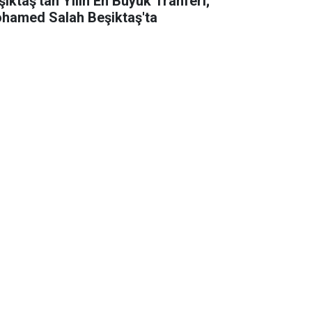
şiktaş'tan Yılın En Büyük Tranferi;
hamed Salah Beşiktaş'ta