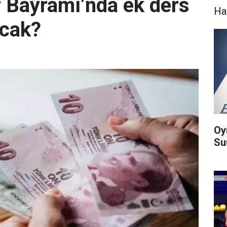
 Bayramı’nda ek ders
Ha
acak?
Oy
Suu