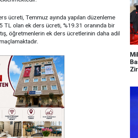
 ders ücreti, Temmuz ayında yapılan düzenleme
05 TL olan ek ders ücreti, %19.31 oranında bir
rtış, öğretmenlerin ek ders ücretlerinin daha adil
amaçlamaktadır.
Mi
Ba
Zi