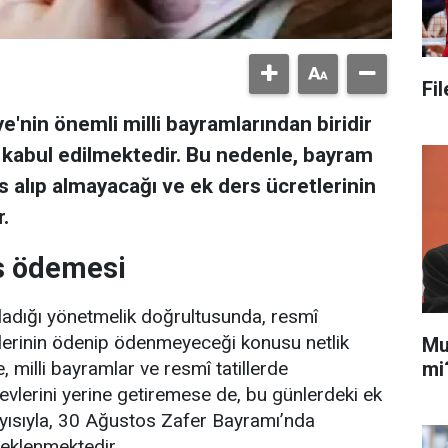
Fi
'nin önemli milli bayramlarından biridir
k kabul edilmektedir. Bu nedenle, bayram
 alıp almayacağı ve ek ders ücretlerinin
.
rs ödemesi
mladığı yönetmelik doğrultusunda, resmî
tlerinin ödenip ödenmeyeceği konusu netlik
Mu
mi
milli bayramlar ve resmî tatillerde
evlerini yerine getiremese de, bu günlerdeki ek
layısıyla, 30 Ağustos Zafer Bayramı’nda
beklenmektedir.