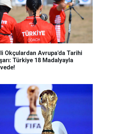
lli Okçulardan Avrupa'da Tarihi
şarı: Türkiye 18 Madalyayla
rvede!