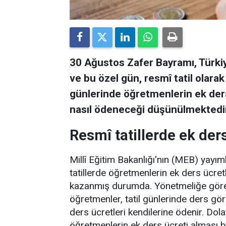
30 Ağustos Zafer Bayramı, Türkiye
ve bu özel gün, resmî tatil olara
günlerinde öğretmenlerin ek ders
nasıl ödeneceği düşünülmektedir
Resmî tatillerde ek de
Millî Eğitim Bakanlığı'nın (MEB) yayı
tatillerde öğretmenlerin ek ders ücre
kazanmış durumda. Yönetmeliğe göre, 
öğretmenler, tatil günlerinde ders gör
ders ücretleri kendilerine ödenir. Do
öğretmenlerin ek ders ücreti alması 