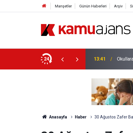
Manşetler
Günün Haberleri
Arşiv
S
Olan Aileye Devletten Destek
24
13:41
Okullar
Anasayfa
Haber
30 Ağustos Zafer Bay