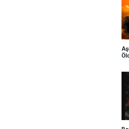
Aş
Öl