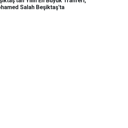
şiktaş'tan Yılın En Büyük Tranferi;
hamed Salah Beşiktaş'ta