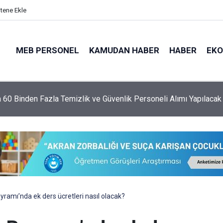
itene Ekle
MEB PERSONEL
KAMUDAN HABER
HABER
EK
a 60 Binden Fazla Temizlik ve Güvenlik Personeli Alımı Yapılacak
ramı’nda ek ders ücretleri nasıl olacak?