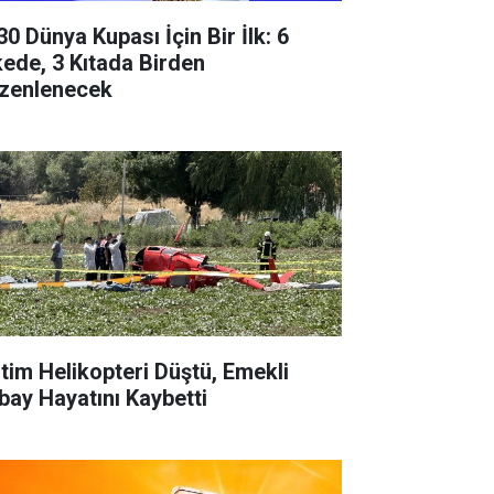
30 Dünya Kupası İçin Bir İlk: 6
kede, 3 Kıtada Birden
zenlenecek
itim Helikopteri Düştü, Emekli
bay Hayatını Kaybetti