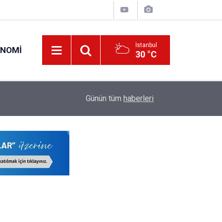
İstanbul
ONOMI
30 °C
12:26
Bakan Tekin'den YKS'de Değişim Açıklaması
Günün tüm
haberleri