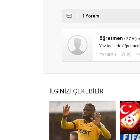
1 Yorum
öğretmen
/ 27 Ağu
Yaz tatilinde öğretmenl
Yanıtla
(0)