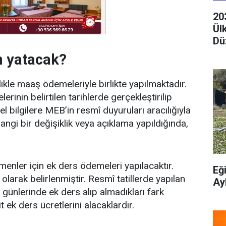
20
Ül
Dü
n yatacak?
ikle maaş ödemeleriyle birlikte yapılmaktadır.
inin belirtilen tarihlerde gerçekleştirilip
 bilgilere MEB’in resmî duyuruları aracılığıyla
i bir değişiklik veya açıklama yapıldığında,
nler için ek ders ödemeleri yapılacaktır.
Eğ
 olarak belirlenmiştir. Resmî tatillerde yapılan
Ay
ünlerinde ek ders alıp almadıkları fark
 ek ders ücretlerini alacaklardır.