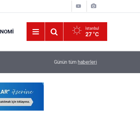
İstanbul
ONOMI
27 °C
18:34
İş Bankası'nda Genel Müdür Değişimi!
Günün tüm
haberleri