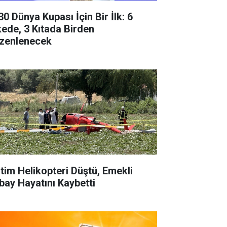
30 Dünya Kupası İçin Bir İlk: 6
kede, 3 Kıtada Birden
zenlenecek
itim Helikopteri Düştü, Emekli
bay Hayatını Kaybetti