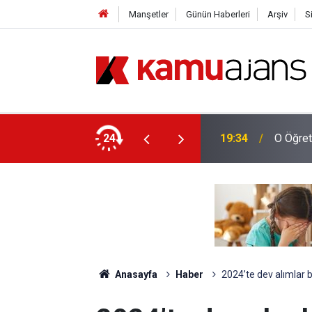
Manşetler
Günün Haberleri
Arşiv
S
yor, Bu Sene Yapılacak Mı?
24
19:34
O Öğret
Anasayfa
Haber
2024’te dev alımlar 