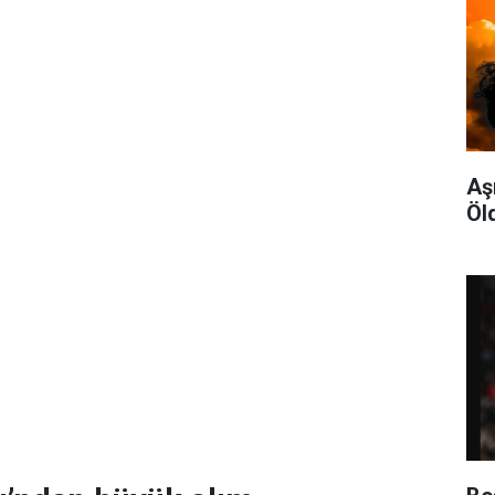
Aş
Öl