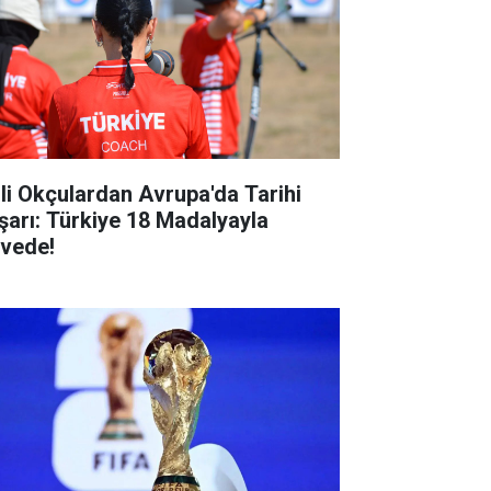
lli Okçulardan Avrupa'da Tarihi
şarı: Türkiye 18 Madalyayla
rvede!