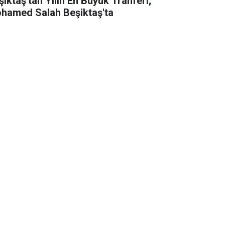
şiktaş'tan Yılın En Büyük Tranferi;
hamed Salah Beşiktaş'ta