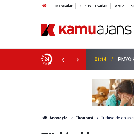
Manşetler
Günün Haberleri
Arşiv
S
aşvuruları Başladı!
24
01:14
PMYO Ka
Anasayfa
Ekonomi
Türkiye'de en uygu