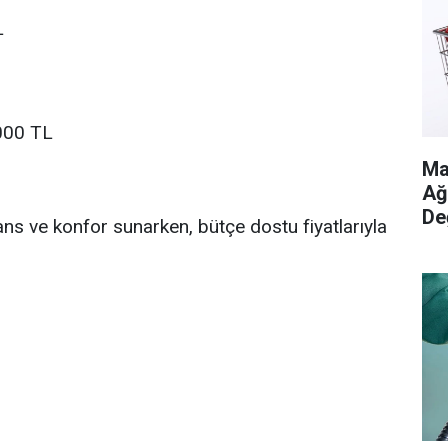
L
000 TL
Ma
Ağ
De
ns ve konfor sunarken, bütçe dostu fiyatlarıyla