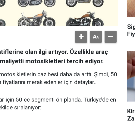
Si
Fiy
flerine olan ilgi artıyor. Özellikle araç
aliyetli motosikletleri tercih ediyor.
motosikletlerin cazibesi daha da arttı. Şimdi, 50
fiyatlarını merak edenler için detaylar…
r için 50 cc segmenti ön planda. Türkiye’de en
kilde sıralanıyor:
Ki
Za