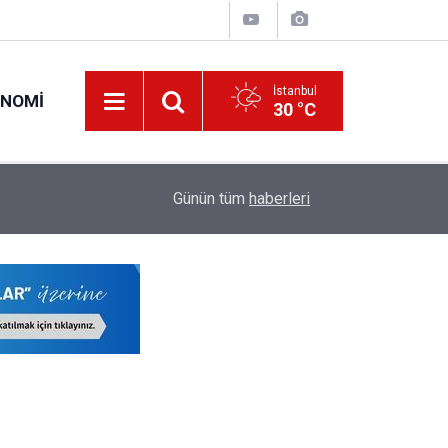
İstanbul
ONOMI
30 °C
00:57
Erciyes Üniversitesi KPSS Puanıyla 204 Adet S
Günün tüm
haberleri