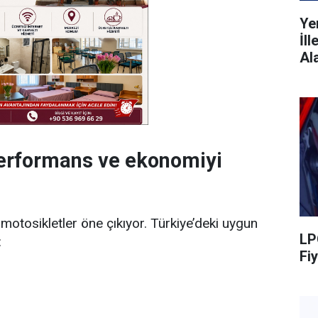
Ye
İl
Al
performans ve ekonomiyi
motosikletler öne çıkıyor. Türkiye’deki uygun
LP
:
Fiy