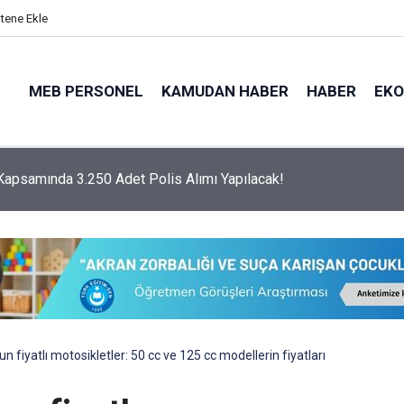
itene Ekle
MEB PERSONEL
KAMUDAN HABER
HABER
EK
psamında 3.250 Adet Polis Alımı Yapılacak!
n fiyatlı motosikletler: 50 cc ve 125 cc modellerin fiyatları