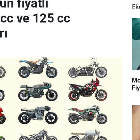
n fiyatlı
Ek
 cc ve 125 cc
rı
Mo
Fiy