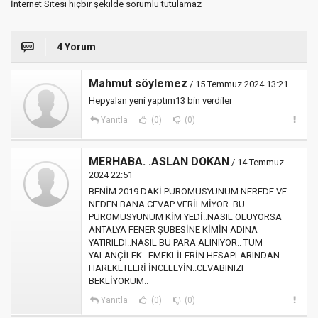
İnternet Sitesi hiçbir şekilde sorumlu tutulamaz
4 Yorum
Mahmut söylemez
/ 15 Temmuz 2024 13:21
Hepyalan yeni yaptım13 bin verdiler
Yanıtla
(0)
(0)
MERHABA. .ASLAN DOKAN
/ 14 Temmuz
2024 22:51
BENİM 2019 DAKİ PUROMUSYUNUM NEREDE VE
NEDEN BANA CEVAP VERİLMİYOR .BU
PUROMUSYUNUM KİM YEDİ..NASIL OLUYORSA
ANTALYA FENER ŞUBESİNE KİMİN ADINA
YATIRILDI..NASIL BU PARA ALINIYOR.. TÜM
YALANÇİLEK. .EMEKLİLERİN HESAPLARINDAN
HAREKETLERİ İNCELEYİN..CEVABINIZI
BEKLİYORUM..
Yanıtla
(0)
(0)