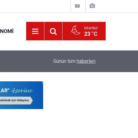
İstanbul
ONOMI
23 °C
19:34
O Öğretmenlerin Yaz Tatili 17 Ağustos'ta Sona 
Günün tüm
haberleri