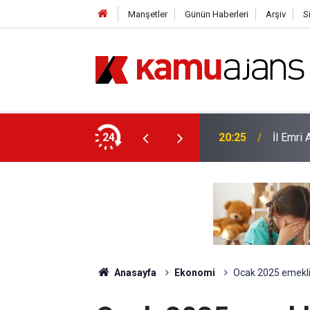
Manşetler
Günün Haberleri
Arşiv
S
yor
24
20:25
İl Emri
Anasayfa
Ekonomi
Ocak 2025 emekli