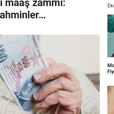
i maaş zammı:
Ek
tahminler…
Mo
Fiy