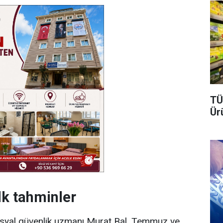
TÜ
Ür
lk tahminler
osyal güvenlik uzmanı Murat Bal, Temmuz ve