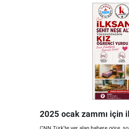
2025 ocak zammı için i
CNN Türk'te yer alan habere göre, s