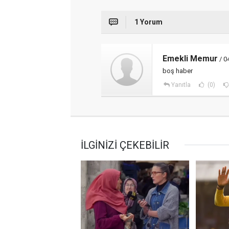
1 Yorum
Emekli Memur
/ 0
boş haber
Yanıtla
(0)