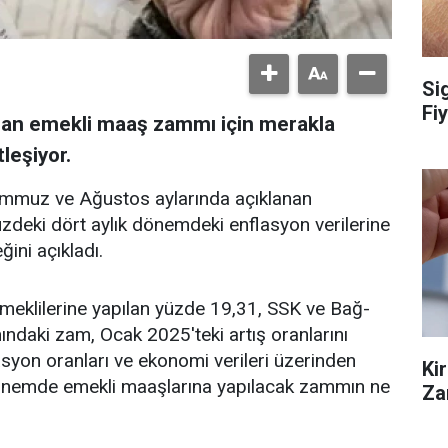
Si
Fiy
olan emekli maaş zammı için merakla
leşiyor.
emmuz ve Ağustos aylarında açıklanan
üzdeki dört aylık dönemdeki enflasyon verilerine
ini açıkladı.
lilerine yapılan yüzde 19,31, SSK ve Bağ-
ındaki zam, Ocak 2025'teki artış oranlarını
asyon oranları ve ekonomi verileri üzerinden
Ki
önemde emekli maaşlarına yapılacak zammın ne
Za