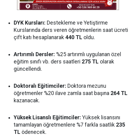
DYK Kursları:
Destekleme ve Yetiştirme
Kurslarında ders veren öğretmenlerin saat ücreti
çift katı hesaplanarak
440 TL
oldu.
Artırımlı Dersler:
%25 artırımlı uygulanan özel
eğitim sınıfı vb. ders saatleri
275 TL
olarak
güncellendi.
Doktoralı Eğitimciler:
Doktora mezunu
öğretmenler %20 ilave zamla saat başına
264 TL
kazanacak.
Yüksek Lisanslı Eğitimciler:
Yüksek lisansını
tamamlayan öğretmenlere %7 farkla saatlik
235
TL
ödenecek.