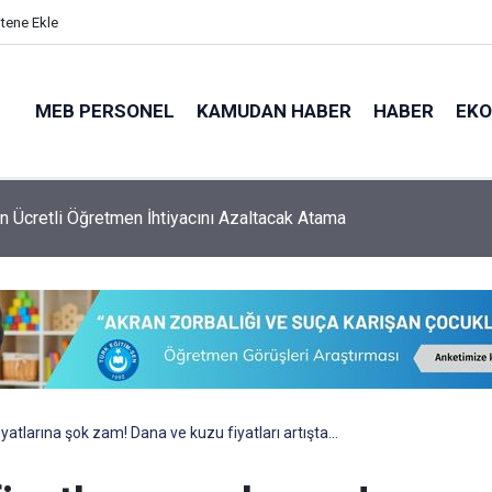
itene Ekle
MEB PERSONEL
KAMUDAN HABER
HABER
EK
 Ücretli Öğretmen İhtiyacını Azaltacak Atama
yatlarına şok zam! Dana ve kuzu fiyatları artışta…