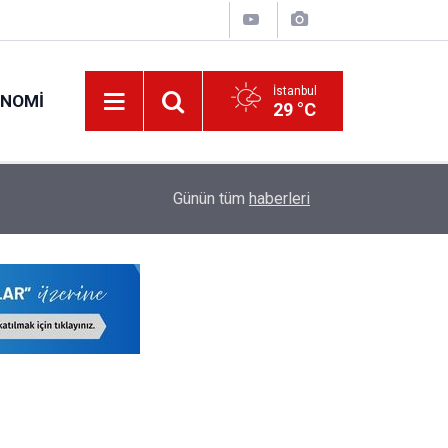
İstanbul
ONOMI
29 °C
Öğretmenlerin İller Arası Özür Grubu Tercih Ekr
16:02
Günün tüm
haberleri
Kaçta Açılacak?