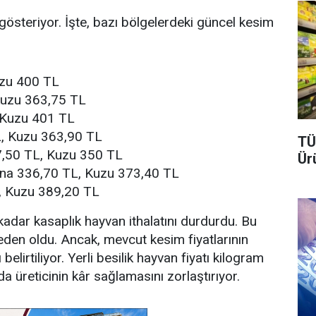
k gösteriyor. İşte, bazı bölgelerdeki güncel kesim
uzu 400 TL
Kuzu 363,75 TL
 Kuzu 401 TL
L, Kuzu 363,90 TL
TÜ
7,50 TL, Kuzu 350 TL
Ür
ana 336,70 TL, Kuzu 373,40 TL
, Kuzu 389,20 TL
adar kasaplık hayvan ithalatını durdurdu. Bu
eden oldu. Ancak, mevcut kesim fiyatlarının
belirtiliyor. Yerli besilik hayvan fiyatı kilogram
a üreticinin kâr sağlamasını zorlaştırıyor.