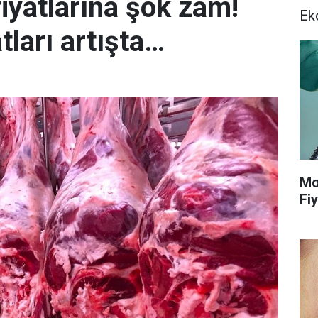
iyatlarına şok zam!
Ek
tları artışta…
Mo
Fiy