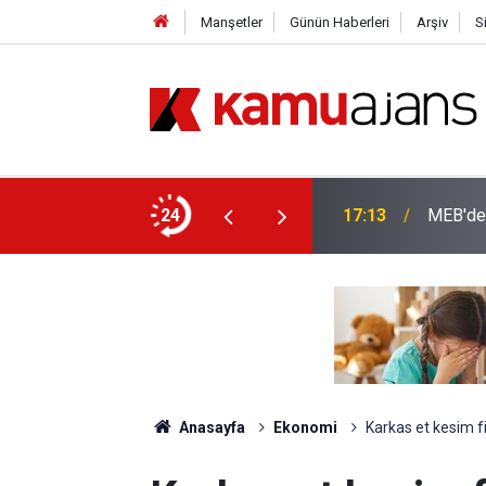
Manşetler
Günün Haberleri
Arşiv
S
ası Yer Değişikliği Tercih Ekranı Açıldı
24
17:13
MEB'den
Anasayfa
Ekonomi
Karkas et kesim fi