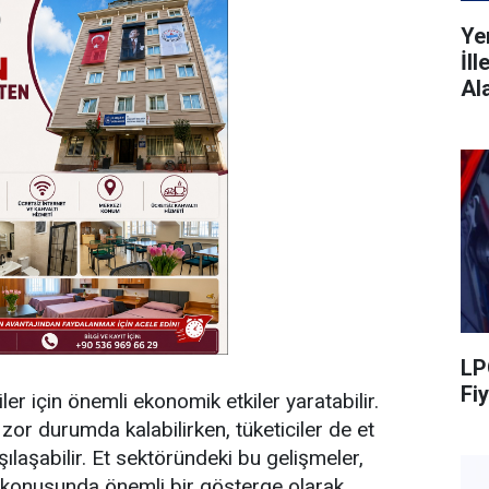
Ye
İl
Al
LP
Fiy
ler için önemli ekonomik etkiler yaratabilir.
 zor durumda kalabilirken, tüketiciler de et
ılaşabilir. Et sektöründeki bu gelişmeler,
ği konusunda önemli bir gösterge olarak