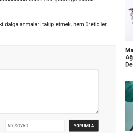
aki dalgalanmaları takip etmek, hem üreticiler
Ma
Ağ
De