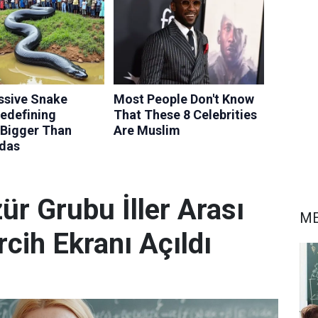
r Grubu İller Arası
ME
rcih Ekranı Açıldı