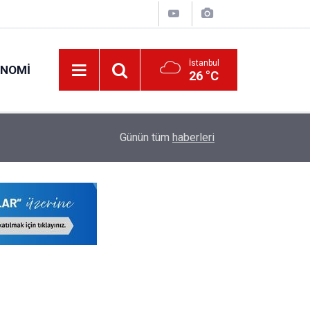
İstanbul
ONOMI
26 °C
23:09
MEB Öğretmenlere İl Emri Atama Hakkı Vermek
Günün tüm
haberleri