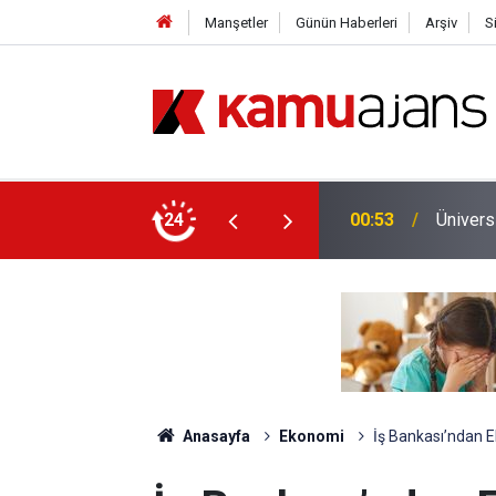
Manşetler
Günün Haberleri
Arşiv
S
yet İçin Ek Sınav Müjdesi
24
00:11
Emniyet
Anasayfa
Ekonomi
İş Bankası’ndan E