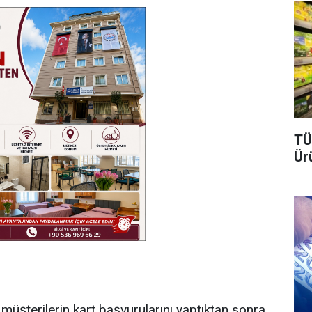
TÜ
Ür
müşterilerin kart başvurularını yaptıktan sonra