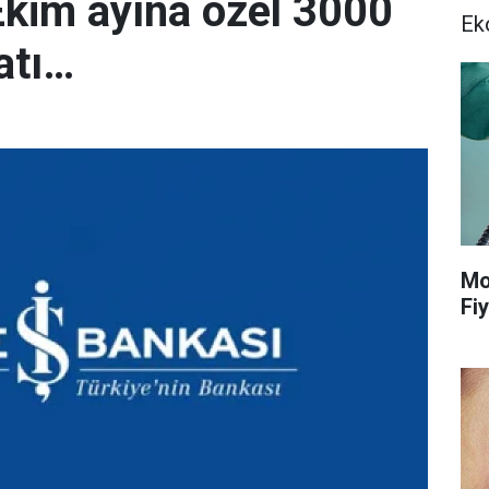
Ekim ayına özel 3000
Ek
atı…
Mo
Fiy