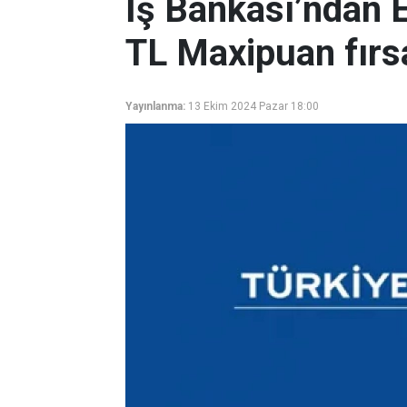
İş Bankası’ndan 
TL Maxipuan fırs
Yayınlanma:
13 Ekim 2024 Pazar 18:00