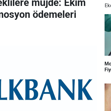
klilere müjde: Ekim
Ek
mosyon ödemeleri
Mo
Fiy