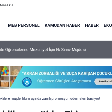
itene Ekle
MEB PERSONEL
KAMUDAN HABER
HABER
EK
 Genel Müdürlüğü'ne 6.250 Kişilik Yeni Kadro
lilere müjde: Ekim ayında zamlı promosyon ödemeleri başlıyor!