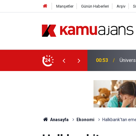
Manşetler
Günün Haberleri
Arşiv
S
yet İçin Ek Sınav Müjdesi
24
00:11
Emniyet
Anasayfa
Ekonomi
Halkbank’tan emek