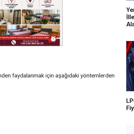
Ye
İl
Al
nden faydalanmak için aşağıdaki yöntemlerden
LP
Fiy