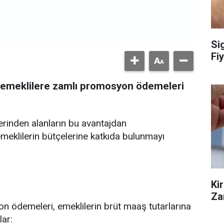
Si
Fiy
k emeklilere zamlı promosyon ödemeleri
erinden alanların bu avantajdan
, emeklilerin bütçelerine katkıda bulunmayı
Ki
Za
 ödemeleri, emeklilerin brüt maaş tutarlarına
lar: