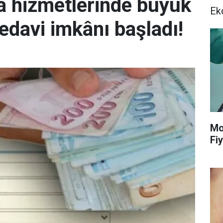
ca hizmetlerinde büyük
Ek
tedavi imkânı başladı!
Mo
Fiy