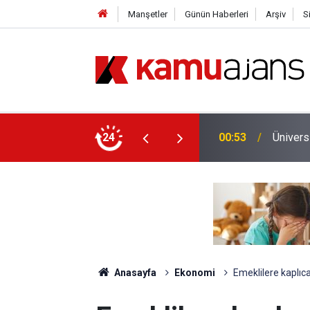
Manşetler
Günün Haberleri
Arşiv
S
yet İçin Ek Sınav Müjdesi
24
00:11
Emniyet
Anasayfa
Ekonomi
Emeklilere kaplıca