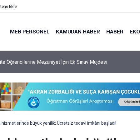
itene Ekle
MEB PERSONEL
KAMUDAN HABER
HABER
EK
 Genel Müdürlüğü'ne 6.250 Kişilik Yeni Kadro
 hizmetlerinde büyük yenilik: Ücretsiz tedavi imkânı başladı!