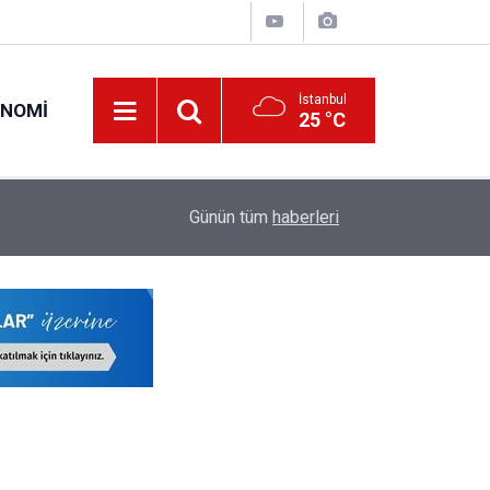
İstanbul
ONOMI
25 °C
23:09
MEB Öğretmenlere İl Emri Atama Hakkı Vermek
Günün tüm
haberleri