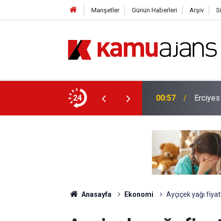
Manşetler
Günün Haberleri
Arşiv
S
lis Alımı Yapılacak!
24
00:57
Erciyes
Anasayfa
Ekonomi
Ayçiçek yağı fiyat