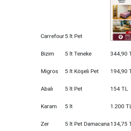
Carrefour
5 lt Pet
Bizim
5 lt Teneke
344,90 
Migros
5 lt Köşeli Pet
194,90 
Abalı
5 lt Pet
154 TL
Karam
5 lt
1.200 T
Zer
5 lt Pet Damacana
134,75 