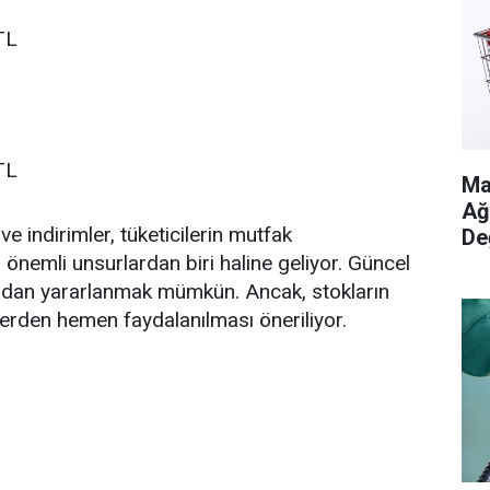
TL
TL
Ma
Ağ
ve indirimler, tüketicilerin mutfak
De
 önemli unsurlardan biri haline geliyor. Güncel
atlardan yararlanmak mümkün. Ancak, stokların
lerden hemen faydalanılması öneriliyor.