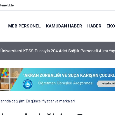
itene Ekle
MEB PERSONEL
KAMUDAN HABER
HABER
EK
 Üniversitesi KPSS Puanıyla 204 Adet Sağlık Personeli Alımı Ya
larında değişim: En güncel fiyatlar ve markalar!