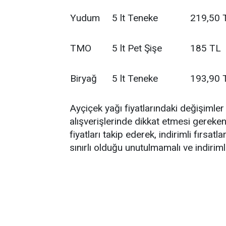
Yudum
5 lt Teneke
219,50 
TMO
5 lt Pet Şişe
185 TL
Biryağ
5 lt Teneke
193,90 
Ayçiçek yağı fiyatlarındaki değişimler 
alışverişlerinde dikkat etmesi gereken
fiyatları takip ederek, indirimli fırs
sınırlı olduğu unutulmamalı ve indirim