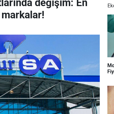
tlarında değişim: En
Ek
e markalar!
Mo
Fiy