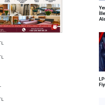
Ye
İl
Al
TL
TL
LP
Fiy
L
TL