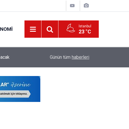
İstanbul
ONOMI
23 °C
ODTÜ Kapsamlı Akademik Kadro İlanı Yayımladı:
pacak
00:28
Günün tüm
haberleri
Öğretim Üyesi ve Öğretim Görevlisi Alınacak