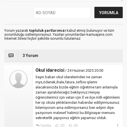
Yorum yazarak
topluluk şartlarımızı
kabul etmiş bulunuyor ve tüm
sorumluluğu üstleniyorsunuz. Yazılan yorumlardan kamuajans.com
İnternet Sitesi hiçbir şekilde sorumlu tutulamaz
3 Yorum
Okul idarecisi
/ 24 Haziran 2025 20:00
Sayın bakan okul idarelerinden ne zaman
mys,ödenek,ihale,fatura ,tefbis işlerini
alacaksınızda bizde eğitim öğretime tam anlamıyla
zaman ayırabileceğiz bekliyoruz.Herşey
öğrencilerimiz için vatan için.İl ve ilçe milli eğitimlerin
her işi okula yıktıklarından haberdar ediliyirmusunuz
bilemiyorum ama edilmiyorsanız ben edyim diye
yazıyorum malesef halimiz bu.Bilgisayar memuru
sekreterlik yapıyoruz eğitim yapamaz olduk.
Yanıtla
(0)
(0)