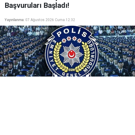
Başvuruları Başladı!
Yayınlanma:
07 Ağustos 2026 Cuma 12:32
Emniyet Genel Müdürlüğü, 25. Dönem PMYO
kapsamında 3.250 polis öğrencisi alacak. 07-13
Ağustos 2026 tarihlerinde e-Devlet ile pa.edu.tr'den