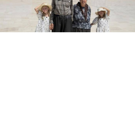
Evliliklerinin 34. yılında tüp bebekle ikiz kız
çocuklarına kavuşan Adıyamanlı Doğan ailesine Aile
ve Sosyal Hizmetler Bakanlığı destek verdi; aile için
danışmanlık süreci başlatıldı.
34 yıllık evliliklerinin ardından tüp bebek tedavisiyle
ikiz kız bebek mutluluğu yaşayan ve Anıtkabir'de
çekilen fotoğraflarıyla tüm Türkiye'nin sevgisini
kazanan Adıyamanlı Doğan ailesine Aile ve Sosyal
Hizmetler Bakanlığı sahip çıktı. Bakanlık, aile için