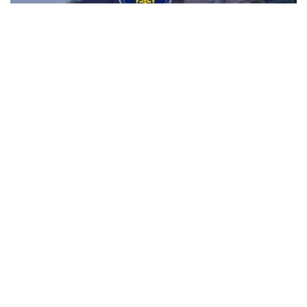
Emniyet Genel Müdürlüğü'ne 6.250 Kişilik Yeni
Kadro
34 Yıl Sonra Çocuk İkiz Sahibi Olan Aileye
Devletten Destek