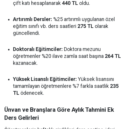
çift katı hesaplanarak
440 TL
oldu.
Artırımlı Dersler:
%25 artırımlı uygulanan özel
eğitim sınıfı vb. ders saatleri
275 TL
olarak
güncellendi.
Doktoralı Eğitimciler:
Doktora mezunu
öğretmenler %20 ilave zamla saat başına
264 TL
kazanacak.
Yüksek Lisanslı Eğitimciler:
Yüksek lisansını
tamamlayan öğretmenlere %7 farkla saatlik
235
TL
ödenecek.
Ünvan ve Branşlara Göre Aylık Tahmini Ek
Ders Gelirleri