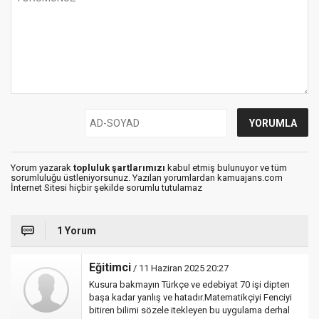
Yorum yazarak
topluluk şartlarımızı
kabul etmiş bulunuyor ve tüm
sorumluluğu üstleniyorsunuz. Yazılan yorumlardan kamuajans.com
İnternet Sitesi hiçbir şekilde sorumlu tutulamaz
1 Yorum
Eğitimci
/ 11 Haziran 2025 20:27
Kusura bakmayın Türkçe ve edebiyat 70 işi dipten
başa kadar yanlış ve hatadır.Matematikçiyi Fenciyi
bitiren bilimi sözele itekleyen bu uygulama derhal