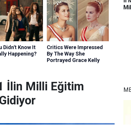
İl 
Mi
İlin Milli Eğitim
ME
Gidiyor