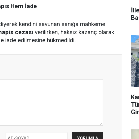
pis Hem İade
İl
Ba
 diyerek kendini savunan sanığa mahkeme
 hapis cezası
verilirken, haksız kazanç olarak
le iade edilmesine hükmedildi.
Ka
Tür
Gi