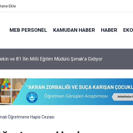
itene Ekle
MEB PERSONEL
KAMUDAN HABER
HABER
EK
İstanbul'un Şampiyon Okulları Belli Oldu!
malı Öğretmene Hapis Cezası