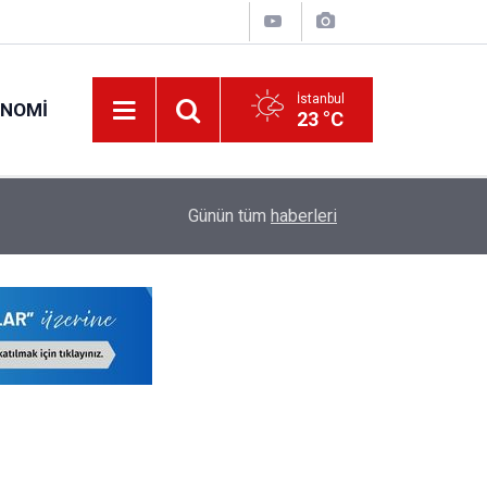
İstanbul
ONOMI
23 °C
20:42
LGS Nakil Tercihi Yapacak Öğrencilere Kontenja
Günün tüm
haberleri