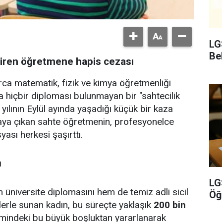
LG
Bel
giren öğretmene hapis cezası
rca matematik, fizik ve kimya öğretmenliği
a hiçbir diploması bulunmayan bir "sahtecilik
yılının Eylül ayında yaşadığı küçük bir kaza
aya çıkan sahte öğretmenin, profesyonelce
yası herkesi şaşırttı.
ı
LG
m üniversite diplomasını hem de temiz adli sicil
Öğ
lerle sunan kadın, bu süreçte yaklaşık
200 bin
emindeki bu büyük boşluktan yararlanarak