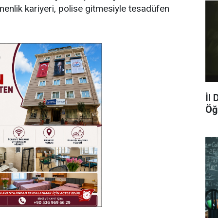
tmenlik kariyeri, polise gitmesiyle tesadüfen
İl
Öğ