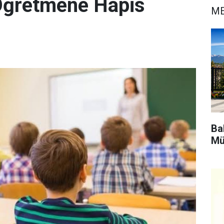
Öğretmene Hapis
ME
Bak
Mü