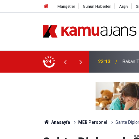
Manşetler
Günün Haberleri
Arşiv
S
im Müdürü Şırnak’a Gidiyor
24
22:17
LGS'de 
Anasayfa
MEB Personel
Sahte Diplo