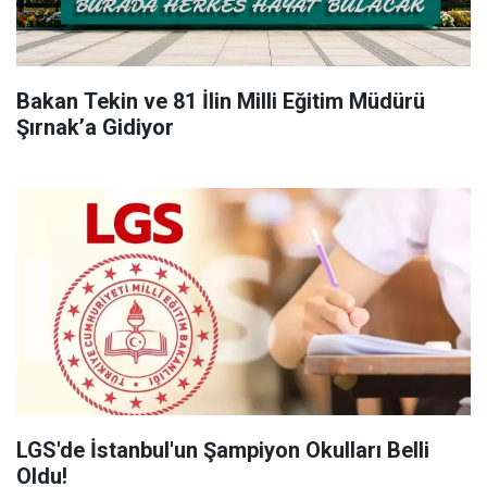
Bakan Tekin ve 81 İlin Milli Eğitim Müdürü
Şırnak’a Gidiyor
LGS'de İstanbul'un Şampiyon Okulları Belli
Oldu!