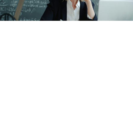
Öğretmenlerin özür grubu yer değişikliği işlemleri
kapsamında iller arası tercih işlemleri için başvuru
ekranı açıldı.
Binlerce öğretmenin heyecanla beklediği iller arası
mazerete bağlı (özür grubu) yer değişikliği sürecinde
en kritik aşamaya girildi. Ailelerinden yüzlerce
kilometre uzakta zorlu bir yılı geride bırakan
öğretmenler için MEBBİS üzerinden tercih ekranı
resmen erişime açıldı.