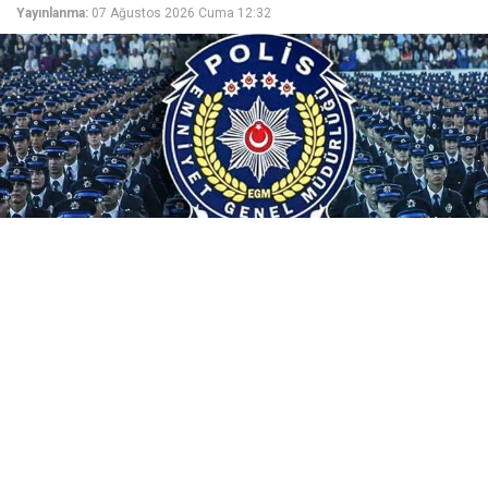
Yayınlanma:
07 Ağustos 2026 Cuma 12:32
Emniyet Genel Müdürlüğü, 25. Dönem PMYO
kapsamında 3.250 polis öğrencisi alacak. 07-13
Ağustos 2026 tarihlerinde e-Devlet ile pa.edu.tr'den
yapılacak başvurularda ücret uyarısına dikkat!
Emniyet Genel Müdürlüğü (EGM) Polis Akademisi