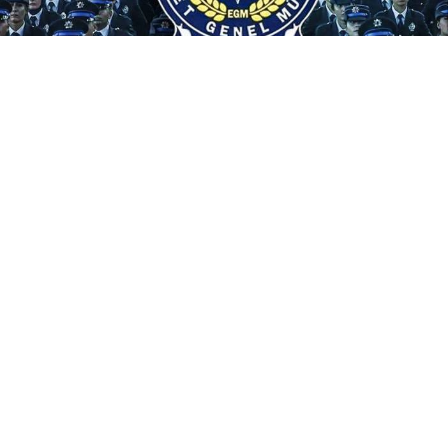
Beklenen PMYO alım duyurusu yayımlandı. EGM
tarafından yapılan açıklamaya göre PMYO'lara 3.250
adet polis adayı alımı yapılacak.
Emniyet Genel Müdürlüğü Polis Akademisi Başkanlığı,
2026-2027 eğitim-öğretim yılı 25. Dönem PMYO
eğitimi kapsamında toplam
3.250 polis meslek
yüksekokulu öğrencisi
alımı yapacağını duyurdu.
Alım ilanına ilişkin detaylar ve adaylarda aranan şartlar
belli oldu.