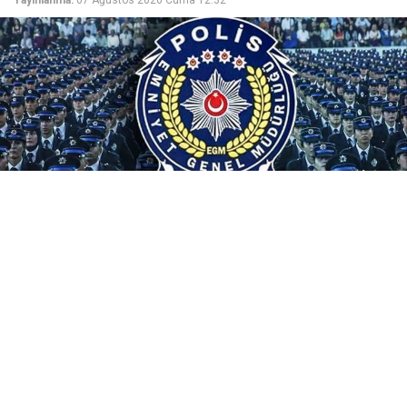
Emniyet Genel Müdürlüğü, 25. Dönem PMYO
kapsamında 3.250 polis öğrencisi alacak. 07-13
Ağustos 2026 tarihlerinde e-Devlet ile pa.edu.tr'den
yapılacak başvurularda ücret uyarısına dikkat!
Emniyet Genel Müdürlüğü (EGM) Polis Akademisi