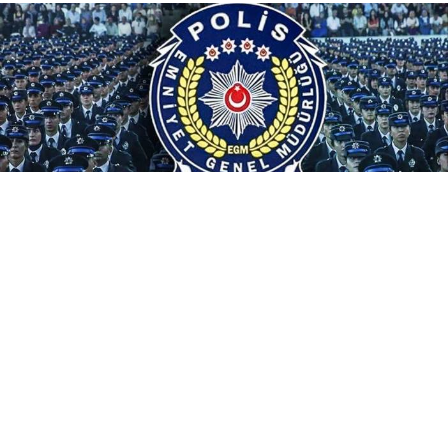
Beklenen PMYO alım duyurusu yayımlandı. EGM
tarafından yapılan açıklamaya göre PMYO'lara 3.250
adet polis adayı alımı yapılacak.
Emniyet Genel Müdürlüğü Polis Akademisi Başkanlığı,
2026-2027 eğitim-öğretim yılı 25. Dönem PMYO
eğitimi kapsamında toplam
3.250 polis meslek