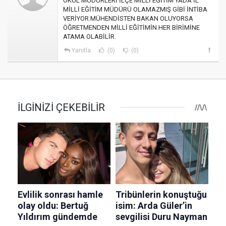
OKUL MÜDÜRLERİ İLÇE MİLLİ EĞİTİM YADA İL
MİLLİ EĞİTİM MÜDÜRÜ OLAMAZMIŞ GİBİ İNTİBA
VERİYOR.MÜHENDİSTEN BAKAN OLUYORSA
ÖĞRETMENDEN MİLLİ EĞİTİMİN HER BİRİMİNE
ATAMA OLABİLİR.
Yanıtla
(0)
(0)