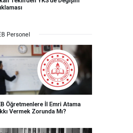
kan Tekin'den YKS'de Değişim
ıklaması
B Personel
B Öğretmenlere İl Emri Atama
kkı Vermek Zorunda Mı?