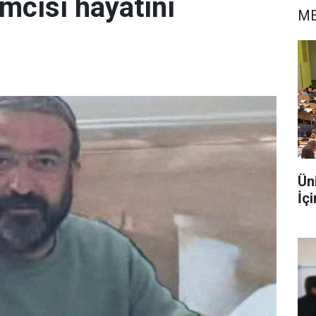
mcısı hayatını
ME
Ün
İç