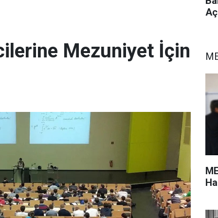
Ba
Aç
ilerine Mezuniyet İçin
ME
ME
Ha