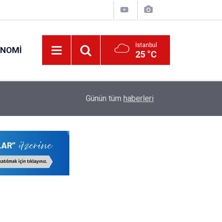
İstanbul
ONOMI
25 °C
23:09
MEB Öğretmenlere İl Emri Atama Hakkı Vermek
Günün tüm
haberleri