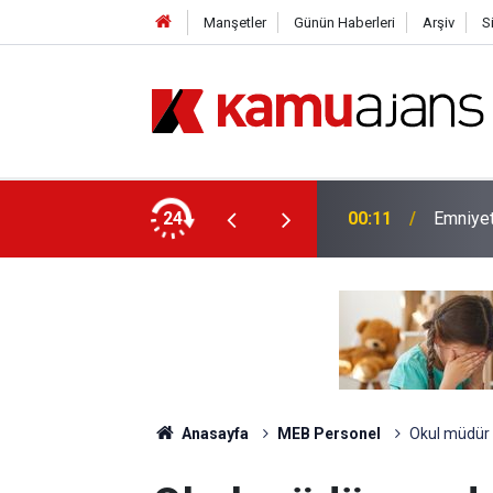
Manşetler
Günün Haberleri
Arşiv
S
yet İçin Ek Sınav Müjdesi
24
00:11
Emniyet
Anasayfa
MEB Personel
Okul müdür y