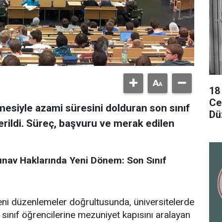
18
Cez
siyle azami süresini dolduran son sınıf
Dü
verildi. Süreç, başvuru ve merak edilen
ınav Haklarında Yeni Dönem: Son Sınıf
ni düzenlemeler doğrultusunda, üniversitelerde
ınıf öğrencilerine mezuniyet kapısını aralayan