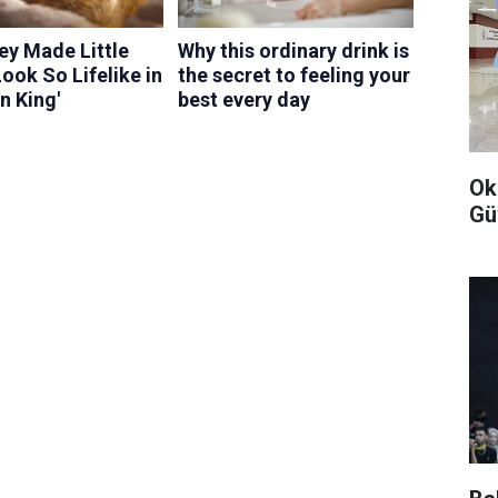
Ok
Gü