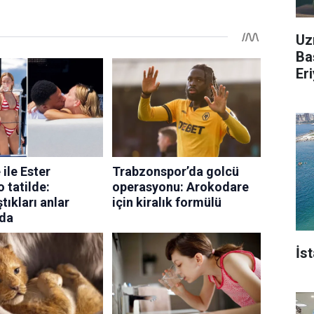
Uz
Ba
Er
İs