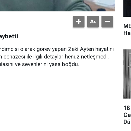
ME
Ha
aybetti
ımcısı olarak görev yapan Zeki Ayten hayatını
cenazesi ile ilgili detaylar henüz netleşmedi.
iasını ve sevenlerini yasa boğdu.
18
Cez
Dü