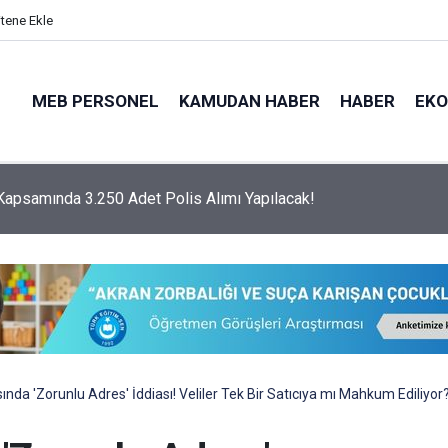
itene Ekle
MEB PERSONEL
KAMUDAN HABER
HABER
EK
 Üniversitesi KPSS Puanıyla 204 Adet Sağlık Personeli Alımı Ya
nda 'Zorunlu Adres' İddiası! Veliler Tek Bir Satıcıya mı Mahkum Ediliyor