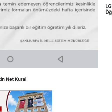
LG
Öğ
kin
Net
Kural