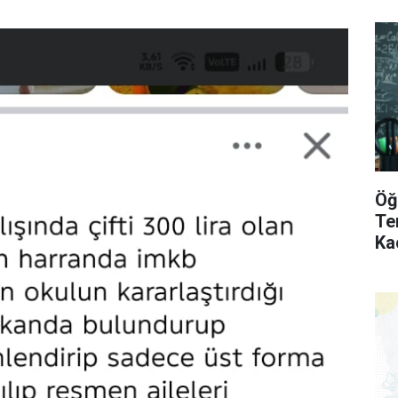
Öğ
Te
Ka