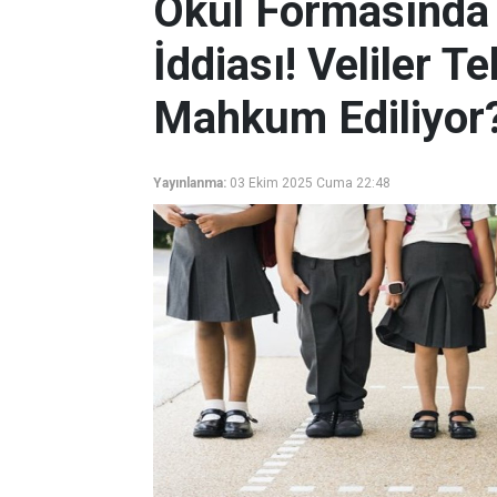
Okul Formasında 
İddiası! Veliler T
Mahkum Ediliyor
Yayınlanma:
03 Ekim 2025 Cuma 22:48