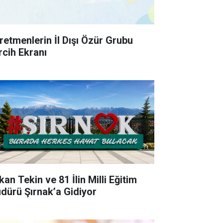
retmenlerin İl Dışı Özür Grubu
rcih Ekranı
an Tekin ve 81 İlin Milli Eğitim
dürü Şırnak’a Gidiyor