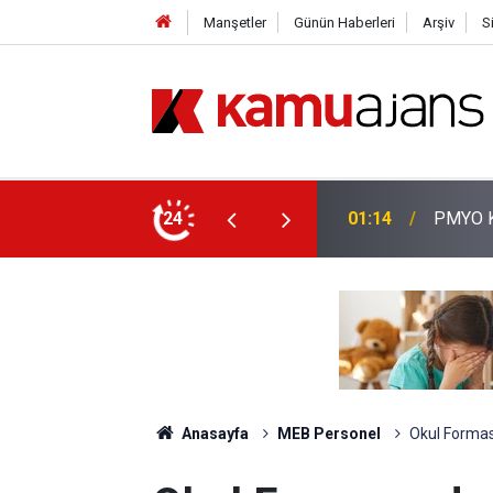
Manşetler
Günün Haberleri
Arşiv
S
lis Alımı Yapılacak!
24
00:57
Erciyes
Anasayfa
MEB Personel
Okul Forması