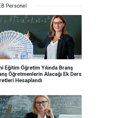
B Personel
ni Eğitim Öğretim Yılında Branş
anş Öğretmenlerin Alacağı Ek Ders
retleri Hesaplandı