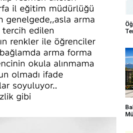
Öğ
Te
Bak
Mü