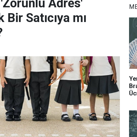
'Zorunlu Adres'
ME
ek Bir Satıcıya mı
?
Ye
Br
Üc