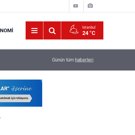
İstanbul
ONOMI
24 °C
ODTÜ Kapsamlı Akademik Kadro İlanı Yayımladı:
pacak
00:28
Günün tüm
haberleri
Öğretim Üyesi ve Öğretim Görevlisi Alınacak
?