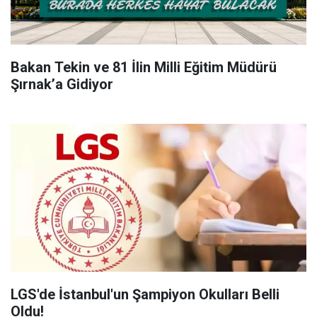
Bakan Tekin ve 81 İlin Milli Eğitim Müdürü
Şırnak’a Gidiyor
LGS'de İstanbul'un Şampiyon Okulları Belli
Oldu!