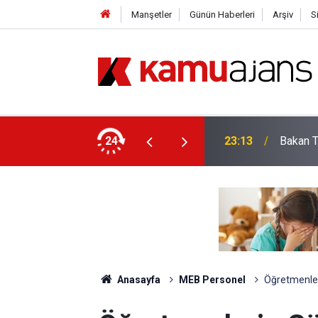
Manşetler
Günün Haberleri
Arşiv
S
Öğretim Üyesi Alacak: İşte Bölüm Bölüm Tüm
24
23:13
Bakan T
Anasayfa
MEB Personel
Öğretmenleri