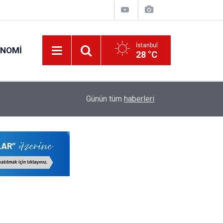
İstanbul
ONOMI
28 °C
22:17
LGS'de İstanbul'un Şampiyon Okulları Belli Oldu!
Günün tüm
haberleri