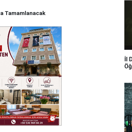
nda Tamamlanacak
İl
Öğ