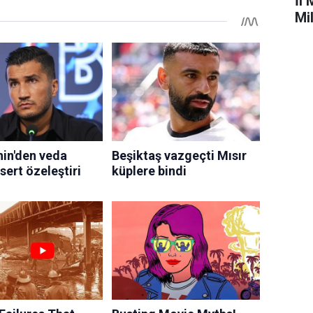
İl 
Mi