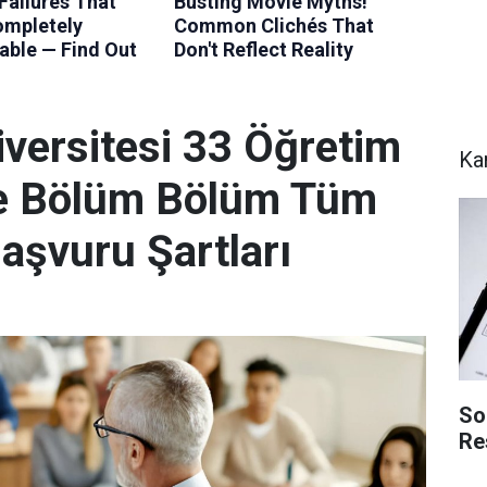
iversitesi 33 Öğretim
Ka
te Bölüm Bölüm Tüm
aşvuru Şartları
So
Re