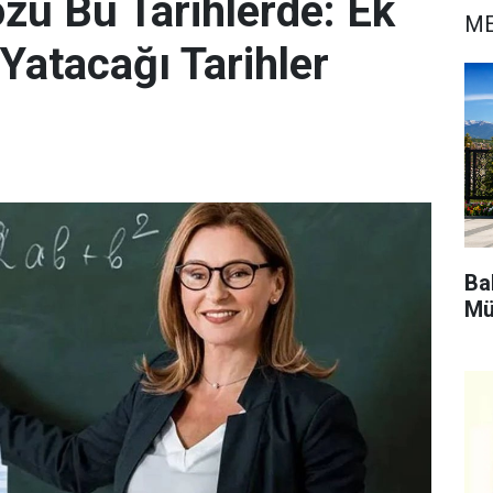
zü Bu Tarihlerde: Ek
ME
 Yatacağı Tarihler
Bak
Mü