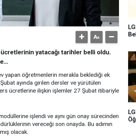
LG
Bel
cretlerinin yatacağı tarihler belli oldu.
e...
rev yapan öğretmenlerin merakla beklediği ek
. Şubat ayında girilen dersler ve yürütülen
s ücretlerine ilişkin işlemler 27 Şubat itibariyle
LG
düllerine işlendi ve aynı gün onay sürecinden
Öğ
müdürlüklerinin vereceği son onayda. Bu adımın
mış olacak.