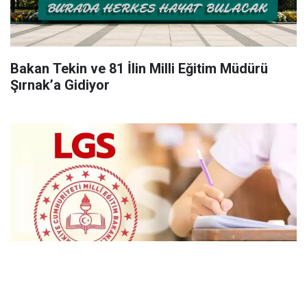
Bakan Tekin ve 81 İlin Milli Eğitim Müdürü
Şırnak’a Gidiyor
LGS'de İstanbul'un Şampiyon Okulları Belli
Oldu!