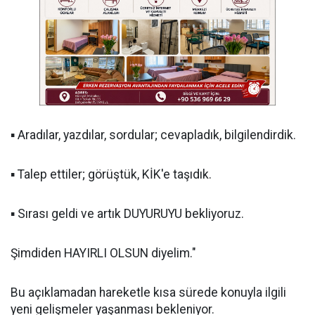
▪︎ Aradılar, yazdılar, sordular; cevapladık, bilgilendirdik.
▪︎ Talep ettiler; görüştük, KİK'e taşıdık.
▪︎ Sırası geldi ve artık DUYURUYU bekliyoruz.
Şimdiden HAYIRLI OLSUN diyelim."
Bu açıklamadan hareketle kısa sürede konuyla ilgili
yeni gelişmeler yaşanması bekleniyor.