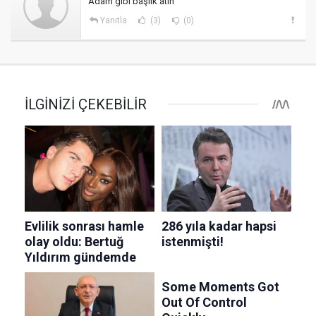
Adam gibi başlık atin
Yanıtla
(3)
(0)