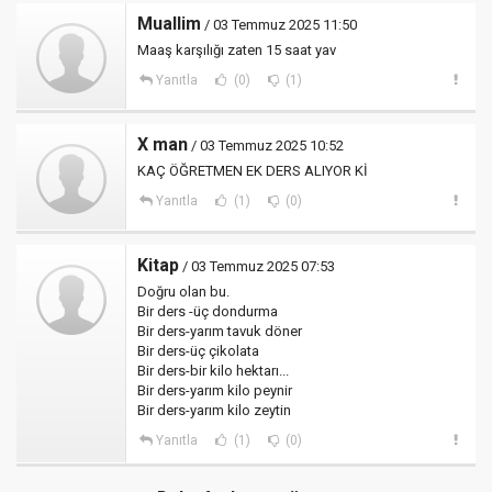
Muallim
/ 03 Temmuz 2025 11:50
Maaş karşılığı zaten 15 saat yav
Yanıtla
(0)
(1)
X man
/ 03 Temmuz 2025 10:52
KAÇ ÖĞRETMEN EK DERS ALIYOR Kİ
Yanıtla
(1)
(0)
Kitap
/ 03 Temmuz 2025 07:53
Doğru olan bu.
Bir ders -üç dondurma
Bir ders-yarım tavuk döner
Bir ders-üç çikolata
Bir ders-bir kilo hektarı...
Bir ders-yarım kilo peynir
Bir ders-yarım kilo zeytin
Yanıtla
(1)
(0)