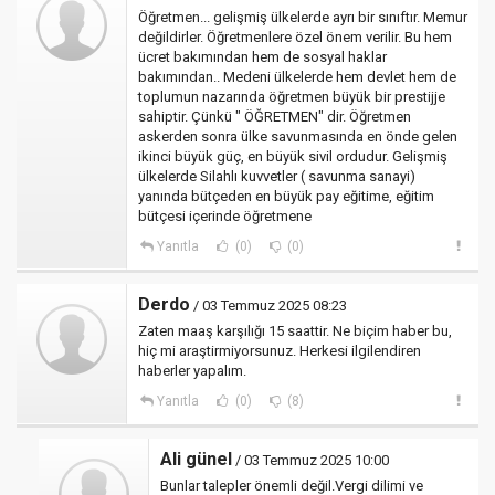
Öğretmen... gelişmiş ülkelerde ayrı bir sınıftır. Memur
değildirler. Öğretmenlere özel önem verilir. Bu hem
ücret bakımından hem de sosyal haklar
bakımından.. Medeni ülkelerde hem devlet hem de
toplumun nazarında öğretmen büyük bir prestijje
sahiptir. Çünkü " ÖĞRETMEN" dir. Öğretmen
askerden sonra ülke savunmasında en önde gelen
ikinci büyük güç, en büyük sivil ordudur. Gelişmiş
ülkelerde Silahlı kuvvetler ( savunma sanayi)
yanında bütçeden en büyük pay eğitime, eğitim
bütçesi içerinde öğretmene
Yanıtla
(0)
(0)
Derdo
/ 03 Temmuz 2025 08:23
Zaten maaş karşılığı 15 saattir. Ne biçim haber bu,
hiç mi araştirmiyorsunuz. Herkesi ilgilendiren
haberler yapalım.
Yanıtla
(0)
(8)
Ali günel
/ 03 Temmuz 2025 10:00
Bunlar talepler önemli değil.Vergi dilimi ve