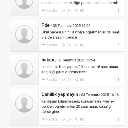
tazminatların emekliliğe yansıması daha önrmli.
Yanıtla
(1)
(0)
Tde
/ 03 Temmuz 2025 12:05
Okul öncesi sınıf 18 atölye ogretmenleri 20 saat.
Siz de araştırın bence
Yanıtla
(2)
(0)
hakan
/ 03 Temmuz 2025 15:54
eminmisin boş yapma 20 saat ve 18 saat maaş
karşıkığı giren ögretmen var.
Yanıtla
(0)
(0)
Cahillik yapmayın
/ 03 Temmuz 2025 16:16
Kardeşim bilmiyorsanız konuşmayın. Meslek
dersleri öğretmenleri 20 saat maaş karşılığı
derse girer
Yanıtla
(0)
(0)