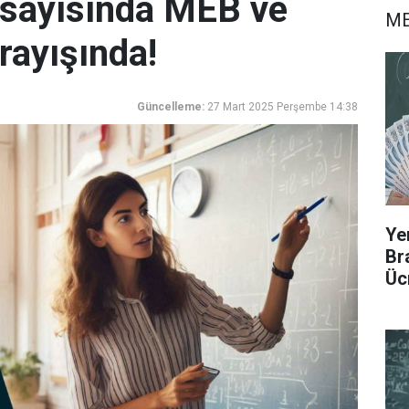
sayısında MEB ve
ME
rayışında!
Güncelleme:
27 Mart 2025 Perşembe 14:38
Ye
Br
Üc