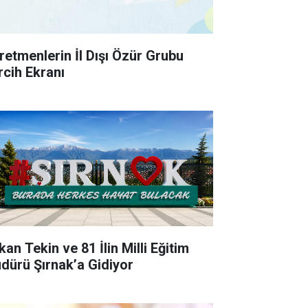
retmenlerin İl Dışı Özür Grubu
rcih Ekranı
an Tekin ve 81 İlin Milli Eğitim
dürü Şırnak’a Gidiyor