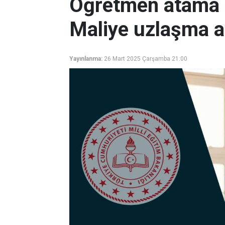
Öğretmen atama 
Maliye uzlaşma a
Yayınlanma:
26 Mart 2025 Çarşamba 21:00