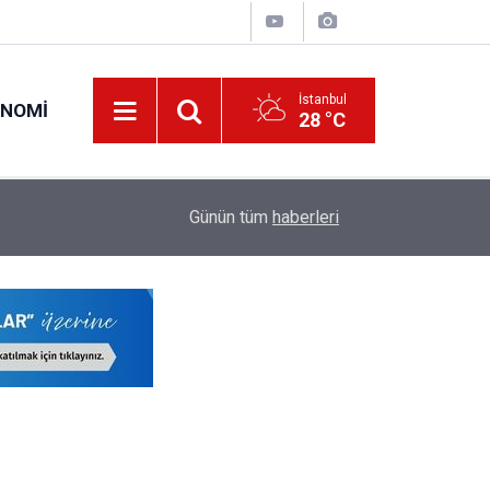
İstanbul
ONOMI
28 °C
00:57
Erciyes Üniversitesi KPSS Puanıyla 204 Adet S
Günün tüm
haberleri