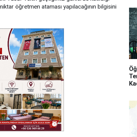
 miktar öğretmen ataması yapılacağının bilgisini
Öğ
Te
Ka