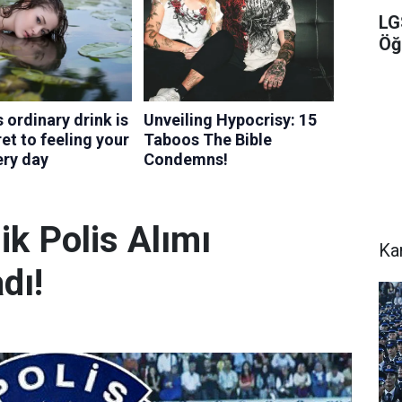
LG
Öğ
k Polis Alımı
Ka
dı!