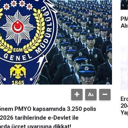
PM
Al
Er
20
Dönem PMYO kapsamında 3.250 polis
Ya
2026 tarihlerinde e-Devlet ile
rda ücret uyarısına dikkat!