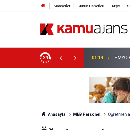
Manşetler
Günün Haberleri
Arşiv
S
aşvuruları Başladı!
24
01:14
PMYO Ka
Anasayfa
MEB Personel
Öğretmen at