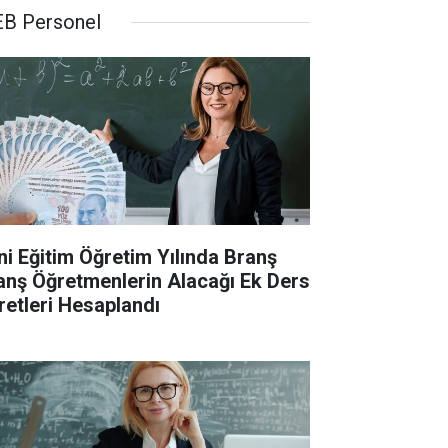
B Personel
ni Eğitim Öğretim Yılında Branş
anş Öğretmenlerin Alacağı Ek Ders
retleri Hesaplandı