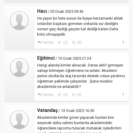
Hacı
/ 20 Ocak 2025 09:43
He yapın bir liste sunun ile ilçeye herzamanki ahlak
onlardsn başkası girmesin onkarda vur dediğini
vursun geç dediği geçsin kal dediği kalsın.Daha
kötü olmayaydık
Yanıtla
(2)
(0)
Eğitimci
/ 13 Ocak 2025 21:24
Hangi alanda kimler alınacak. Derse aktif girmeyen
sahayı bilmeyen öğretmene ne anlatır. Akademi
yerine okullarda staj tarzında destek odası yardımcı
öğretmen şeklinde çalışsınlar . Şube müdürü
akademide ne anlatabilir?
Yanıtla
(0)
(0)
Vatandaş
/ 13 Ocak 2025 16:50
Akademide kimler görev yapacak bunları kim
seçecek daha vahimi bunlarda akademideki
öğrencilere rapormu tutacak muhakak öyledir.Kim