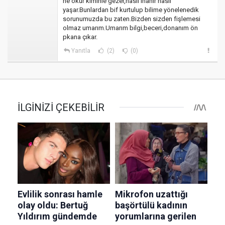
ne okur kiminle gezer,nasıl inanır nasıl
yaşar.Bunlardan bif kurtulup bilime yönelenedik
sorunumuzda bu zaten.Bizden sizden fişlemesi
olmaz umarım.Umarım bilgi,beceri,donanım ön
pkana çıkar.
Yanıtla
(2)
(0)