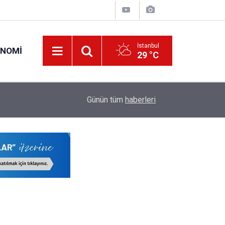
İstanbul
ONOMI
29 °C
15:43
34 Yıl Sonra Çocuk İkiz Sahibi Olan Aileye Devl
Günün tüm
haberleri