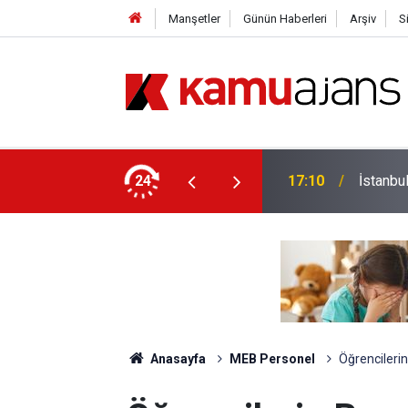
Manşetler
Günün Haberleri
Arşiv
S
enlik Eğitimleri Sona Eriyor
24
17:10
İstanbu
Anasayfa
MEB Personel
Öğrencilerin