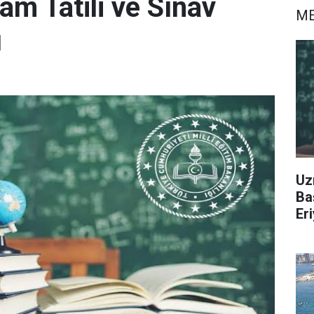
am Tatili ve Sınav
ME
ı
Uz
Ba
Er