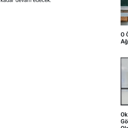
 kadar devam edecek.
O 
Ağ
Ok
Gö