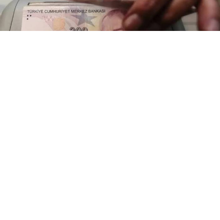
Şehit yakınları ve gazilerin haklarını iyileştiren
kanun teklifi TBMM Genel Kurulu'nda.
Düzenlemeyle maaş tavanı yükseltiliyor, şehit anne-
babalarına asgari gelir güvencesi getiriliyor.
Şehit Yakınları ve Gazilere Yeni Sosyal Haklar
Geliyor
​Türkiye Büyük Millet Meclisi (TBMM) Genel Kurulu, AK
Parti grubunun imzasını taşıyan ve şehit aileleri ile