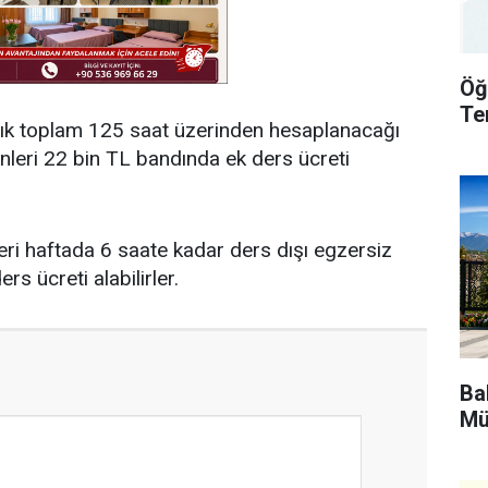
Öğ
Te
alık toplam 125 saat üzerinden hesaplanacağı
leri 22 bin TL bandında ek ders ücreti
ri haftada 6 saate kadar ders dışı egzersiz
s ücreti alabilirler.
Bak
Mü