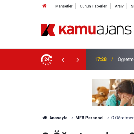
Manşetler
Günün Haberleri
Arşiv
S
nş Branş Öğretmenlerin Alacağı Ek Ders
24
17:28
Öğretmen
Anasayfa
MEB Personel
O Öğretmenl