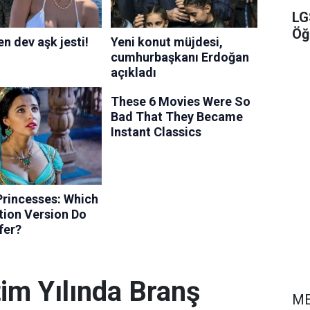
LG
Öğ
im Yılında Branş
ME