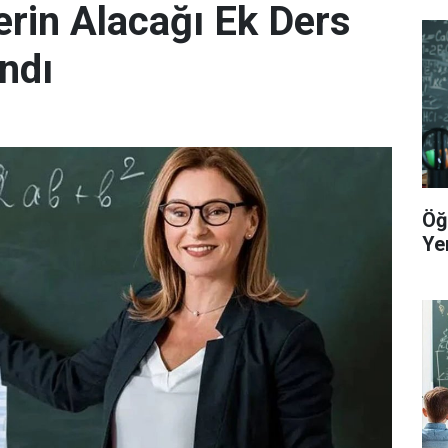
rin Alacağı Ek Ders
ndı
Öğ
Yer