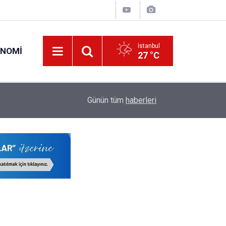
İstanbul
ONOMI
27 °C
17:13
MEB'den Ücretli Öğretmen İhtiyacını Azaltacak
Günün tüm
haberleri