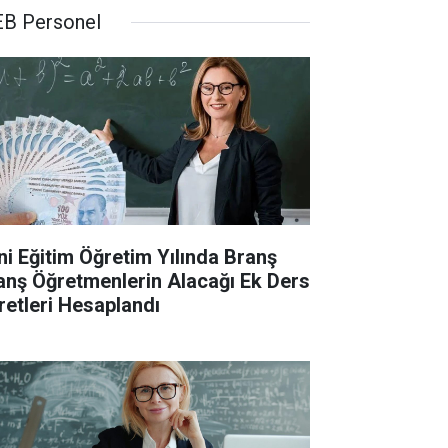
B Personel
ni Eğitim Öğretim Yılında Branş
anş Öğretmenlerin Alacağı Ek Ders
retleri Hesaplandı