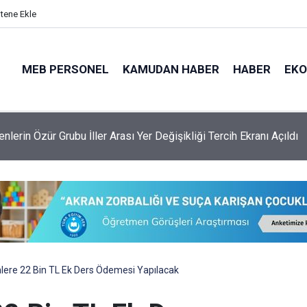
itene Ekle
MEB PERSONEL
KAMUDAN HABER
HABER
EK
lerin Özür Grubu İller Arası Yer Değişikliği Tercih Ekranı Açıldı
ere 22 Bin TL Ek Ders Ödemesi Yapılacak