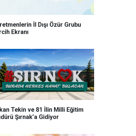
retmenlerin İl Dışı Özür Grubu
rcih Ekranı
an Tekin ve 81 İlin Milli Eğitim
dürü Şırnak’a Gidiyor