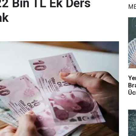
2 Bin TL Ek Ders
ME
ak
Ye
Br
Üc